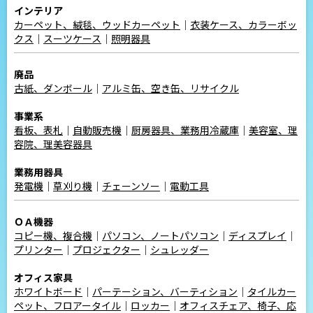
インテリア
カーペット、絨毯、ウッドカーペット
｜
衣装ケース、カラーボッ
クス
｜
スーツケース
｜
照明器具
廃品
古紙、ダンボール
｜
アルミ缶、空き缶、リサイクル
事業系
看板、表札
｜
自動販売機
｜
厨房器具、業務用冷蔵庫
｜
美容室、理
容院、理美容器具
業務用器具
発電機
｜
草刈り機
｜
チェーンソー
｜
電動工具
ＯＡ機器
コピー機、複合機
｜
パソコン、ノートパソコン
｜
ディスプレイ
｜
プリンター
｜
プロジェクター
｜
シュレッダー
オフィス家具
ホワイトボード
｜
パーテーション、バーティション
｜
タイルカー
ペット、フロアータイル
｜
ロッカー
｜
オフィスチェア、椅子、応