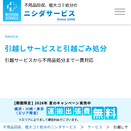
不用品回収、粗大ゴミ処分の
トップ
引越しサービスと引越ごみ処分
サービス
引越サービスから不用品処分まで一貫対応
不用品回収品目
作業実績
[期間限定]
2026年 夏のキャンペーン実施中
よくあるご質問
無
料
運
搬
出
張
費
横浜・川崎・東京
（エリア限定）
※エリアによりまして最低料金がございます。
不用品回収、粗大ゴミ処分のニシダサービス
＞
サービス
＞ 引越しサー