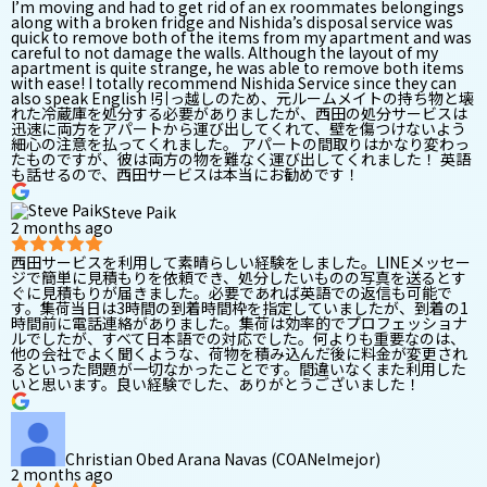
I’m moving and had to get rid of an ex roommates belongings
along with a broken fridge and Nishida’s disposal service was
quick to remove both of the items from my apartment and was
careful to not damage the walls. Although the layout of my
apartment is quite strange, he was able to remove both items
with ease! I totally recommend Nishida Service since they can
also speak English !引っ越しのため、元ルームメイトの持ち物と壊
れた冷蔵庫を処分する必要がありましたが、西田の処分サービスは
迅速に両方をアパートから運び出してくれて、壁を傷つけないよう
細心の注意を払ってくれました。 アパートの間取りはかなり変わっ
たものですが、彼は両方の物を難なく運び出してくれました！ 英語
も話せるので、西田サービスは本当にお勧めです！
Steve Paik
2 months ago
西田サービスを利用して素晴らしい経験をしました。LINEメッセー
ジで簡単に見積もりを依頼でき、処分したいものの写真を送るとす
ぐに見積もりが届きました。必要であれば英語での返信も可能で
す。集荷当日は3時間の到着時間枠を指定していましたが、到着の1
時間前に電話連絡がありました。集荷は効率的でプロフェッショナ
ルでしたが、すべて日本語での対応でした。何よりも重要なのは、
他の会社でよく聞くような、荷物を積み込んだ後に料金が変更され
るといった問題が一切なかったことです。間違いなくまた利用した
いと思います。良い経験でした、ありがとうございました！
Christian Obed Arana Navas (COANelmejor)
2 months ago