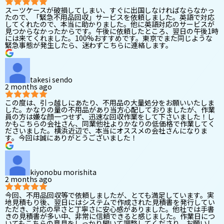
スーツケースが破損してしまい、すぐに出国しなければならなかっ
たので、「緊急不用品回収」サービスを依頼しました。英語で対応
してくれたので、本当に助かりました。他に英語対応のサービスが
見つからなかったからです。午後に依頼したところ、翌日の午後1時
には来てくれました。100%おすすめです。東京でまた同じような
緊急事態が発生したら、迷わずこちらに連絡します。
takesi sendo
2 months ago
この度は、引っ越しにあたり、不用品の大量処分をお願いいたしま
した。かなりの量の不用品があり当方心配しておりましたが、作業
員の方は嫌な顔一つせず、迅速な回収作業をして下さいました！し
かもこちらの会社さん、同業他社よりかなりの低価格で作業してく
ださいました。横浜近辺で、本当にオススメの会社さんになりま
す。今回は誠にありがとうございました！
kiyonobu morishita
2 months ago
今回、不用品回収等で依頼しましたが、とても満足しています。実
地見積もり後、翌日にはシステムで作成された見積書を発行してい
ただき、対応の早さと丁寧さに安心感がありました。他社では手書
きの見積書が多い中、非常に信頼できると感じました。作業日につ
いてもこちらの意見をしっかり聞いて調整してくださり、お願いし