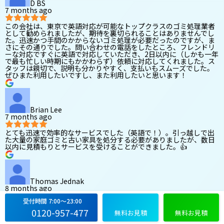
D BS
7 months ago
この会社は、東京で英語対応が可能なトップクラスのゴミ処理業者
として勧められましたが、期待を裏切られることはありませんでし
た。迅速かつ手間のかからないゴミ処理が必要だったのですが、ま
さにその通りでした。問い合わせの電話をしたところ、フレンドリ
ーな対応ですぐに英語で対応していただき、2日以内に（しかも一年
で最も忙しい時期にもかかわらず）依頼に対応してくれました。ス
タッフは親切で、説明も分かりやすく、支払いもスムーズでした。
ぜひまた利用したいですし、また利用したいと思います！
Brian Lee
7 months ago
とても迅速で効率的なサービスでした（英語で！）。引っ越しで出
た大量の家庭ゴミと古い家具を処分する必要がありましたが、数日
以内に見積もりとサービスを受けることができました。👍
Thomas Jednak
8 months ago
受付時間 7:00〜23:00
ウェブサイトを見つけて電話したところ、数時間後、なんと当日中
0120-957-477
に藤沢まで来てくれました。素晴らしいサービスで、とてもプロフ
無料お見積
無料お見積
ェッショナルでした。今後、廃棄物処理の必要がある際は、必ずニ