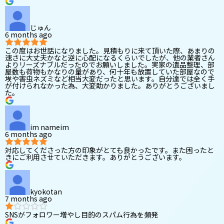
じゅん
6 months ago
この度はお世話になりました。見積もりに来て頂いた際、あまりの
速さに大丈夫かなと逆に心配になるくらいでしたが、他の業者さん
よりリーズナブルだったのでお願いしました。実家の遺品整理、部
屋数も荷物もかなりの量があり、何十年も放置していた部屋なので
埃や害虫ネズミなど相当大変だったと思います。自分達では全く手
が付けられなかった為、大変助かりました。ありがとうございまし
た。
im nameim
6 months ago
対応してくださった方の印象がとても良かったです。また困ったと
きにご利用させていただきます。ありがとうございます。
kyokotan
7 months ago
SNSがフォロワー増やし目的のスパム行為を頻発