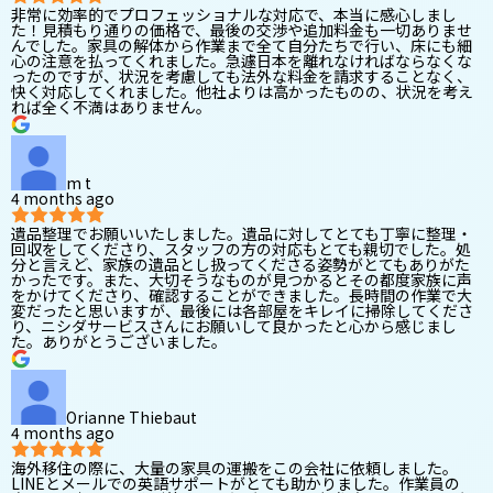
非常に効率的でプロフェッショナルな対応で、本当に感心しまし
た！見積もり通りの価格で、最後の交渉や追加料金も一切ありませ
んでした。家具の解体から作業まで全て自分たちで行い、床にも細
心の注意を払ってくれました。急遽日本を離れなければならなくな
ったのですが、状況を考慮しても法外な料金を請求することなく、
快く対応してくれました。他社よりは高かったものの、状況を考え
れば全く不満はありません。
m t
4 months ago
遺品整理でお願いいたしました。遺品に対してとても丁寧に整理・
回収をしてくださり、スタッフの方の対応もとても親切でした。処
分と言えど、家族の遺品とし扱ってくださる姿勢がとてもありがた
かったです。また、大切そうなものが見つかるとその都度家族に声
をかけてくださり、確認することができました。長時間の作業で大
変だったと思いますが、最後には各部屋をキレイに掃除してくださ
り、ニシダサービスさんにお願いして良かったと心から感じまし
た。ありがとうございました。
Orianne Thiebaut
4 months ago
海外移住の際に、大量の家具の運搬をこの会社に依頼しました。
LINEとメールでの英語サポートがとても助かりました。作業員の