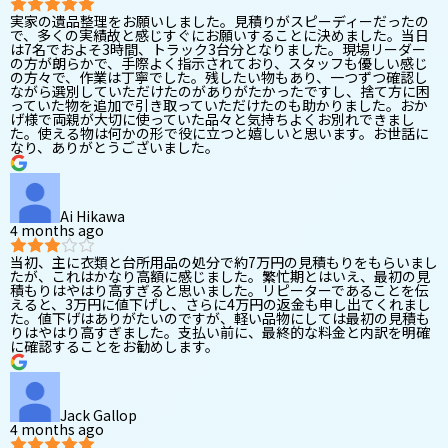
実家の遺品整理をお願いしました。見積りがスピーディーだったの
で、多くの実績故と感じすぐにお願いすることに決めました。当日
は7名でおよそ3時間、トラック3台分となりました。現場リーダー
の方が朗らかで、手際よく指示されており、スタッフも優しい感じ
の方々で、作業は丁寧でした。残したい物もあり、一つずつ確認し
ながら選別していただけたのがありがたかったですし、捨て方に困
っていた物を追加で引き取っていただけたのも助かりました。おか
げ様で両親が大切に使っていた品々と気持ちよくお別れできまし
た。使える物は何かの形で役に立つと嬉しいと思います。お世話に
なり、ありがとうございました。
Ai Hikawa
4 months ago
当初、主に衣類と台所用品の処分で約7万円の見積もりをもらいまし
たが、これはかなり高額に感じました。繁忙期とはいえ、最初の見
積もりはやはり高すぎると思いました。リピーターであることを伝
えると、3万円に値下げし、さらに4万円の返金も申し出てくれまし
た。値下げはありがたいのですが、軽い品物にしては最初の見積も
りはやはり高すぎました。支払い前に、最終的な料金と内訳を明確
に確認することをお勧めします。
Jack Gallop
4 months ago