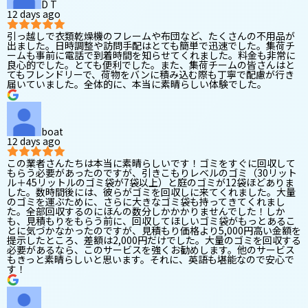
D T
12 days ago
引っ越しで衣類乾燥機のフレームや布団など、たくさんの不用品が
出ました。日時調整や訪問手配はとても簡単で迅速でした。集荷チ
ームも事前に電話で到着時間を知らせてくれました。料金も非常に
良心的でした。とても便利でした。また、集荷チームの皆さんはと
てもフレンドリーで、荷物をバンに積み込む際も丁寧で配慮が行き
届いていました。全体的に、本当に素晴らしい体験でした。
boat
12 days ago
この業者さんたちは本当に素晴らしいです！ゴミをすぐに回収して
もらう必要があったのですが、引きこもりレベルのゴミ（30リット
ル＋45リットルのゴミ袋が7袋以上）と庭のゴミが12袋ほどありま
した。数時間後には、彼らがゴミを回収しに来てくれました。大量
のゴミを運ぶために、さらに大きなゴミ袋も持ってきてくれまし
た。全部回収するのにほんの数分しかかかりませんでした！しか
も、見積もりをもらう前に、回収してほしいゴミ袋がもっとあるこ
とに気づかなかったのですが、見積もり価格より5,000円高い金額を
提示したところ、差額は2,000円だけでした。大量のゴミを回収する
必要があるなら、このサービスを強くお勧めします。他のサービス
もきっと素晴らしいと思います。それに、英語も堪能なので安心で
す！