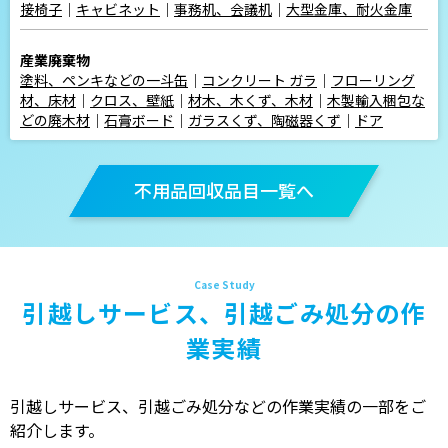
接椅子
｜
キャビネット
｜
事務机、会議机
｜
大型金庫、耐火金庫
産業廃棄物
塗料、ペンキなどの一斗缶
｜
コンクリート ガラ
｜
フローリング
材、床材
｜
クロス、壁紙
｜
材木、木くず、木材
｜
木製輸入梱包な
どの廃木材
｜
石膏ボード
｜
ガラスくず、陶磁器くず
｜
ドア
不用品回収品目一覧へ
引越しサービス、引越ごみ処分の作
業実績
引越しサービス、引越ごみ処分などの作業実績の一部をご
紹介します。