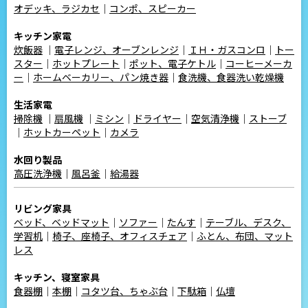
オデッキ、ラジカセ
｜
コンポ、スピーカー
キッチン家電
炊飯器
｜
電子レンジ、オーブンレンジ
｜
ＩＨ・ガスコンロ
｜
トー
スター
｜
ホットプレート
｜
ポット、電子ケトル
｜
コーヒーメーカ
ー
｜
ホームベーカリー、パン焼き器
｜
食洗機、食器洗い乾燥機
生活家電
掃除機
｜
扇風機
｜
ミシン
｜
ドライヤー
｜
空気清浄機
｜
ストーブ
｜
ホットカーペット
｜
カメラ
水回り製品
高圧洗浄機
｜
風呂釜
｜
給湯器
リビング家具
ベッド、ベッドマット
｜
ソファー
｜
たんす
｜
テーブル、デスク、
学習机
｜
椅子、座椅子、オフィスチェア
｜
ふとん、布団、マット
レス
キッチン、寝室家具
食器棚
｜
本棚
｜
コタツ台、ちゃぶ台
｜
下駄箱
｜
仏壇