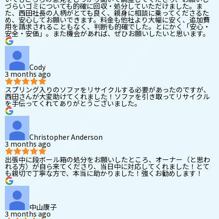
づらいゴミについても的確に回収・処分していただけました。ま
た、西田社長の人柄がとても良く、親身に相談に乗ってくださるた
め、安心してお願いできます。料金も他社より大幅に安く、追加費
用を請求されることもなく、判断も的確でした。とにかく「安心・
安全・安価」。また機会があれば、ぜひお願いしたいと思います。
Cody
3 months ago
スプリング入りのソファをリサイクルする必要があったのですが、
西田さんが大変助けてくれました！ソファを引き取ってリサイクル
を手伝ってくれてありがとうございました。
Christopher Anderson
3 months ago
出張中に段ボール箱の処分をお願いしたところ、オーナー（と思わ
れる方）が自ら来てくださり、当日中に対応してくれました！とて
も親切で丁寧な方で、本当に助かりました！強くお勧めします！
中山康子
3 months ago