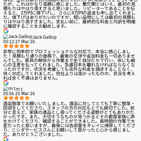
たが、これはかなり高額に感じました。繁忙期とはいえ、最初の見
積もりはやはり高すぎると思いました。リピーターであることを伝
えると、3万円に値下げし、さらに4万円の返金も申し出てくれまし
た。値下げはありがたいのですが、軽い品物にしては最初の見積も
りはやはり高すぎました。支払い前に、最終的な料金と内訳を明確
に確認することをお勧めします。
Jack Gallop
05:12 27 Mar 26
非常に効率的でプロフェッショナルな対応で、本当に感心しまし
た！見積もり通りの価格で、最後の交渉や追加料金も一切ありませ
んでした。家具の解体から作業まで全て自分たちで行い、床にも細
心の注意を払ってくれました。急遽日本を離れなければならなくな
ったのですが、状況を考慮しても法外な料金を請求することなく、
快く対応してくれました。他社よりは高かったものの、状況を考え
れば全く不満はありません。
m t
05:56 25 Mar 26
遺品整理でお願いいたしました。遺品に対してとても丁寧に整理・
回収をしてくださり、スタッフの方の対応もとても親切でした。処
分と言えど、家族の遺品とし扱ってくださる姿勢がとてもありがた
かったです。また、大切そうなものが見つかるとその都度家族に声
をかけてくださり、確認することができました。長時間の作業で大
変だったと思いますが、最後には各部屋をキレイに掃除してくださ
り、ニシダサービスさんにお願いして良かったと心から感じまし
た。ありがとうございました。