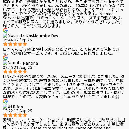
確保するのに数週間かかることもあり、そこまで事前に計画を立て
られる人は多くありません。私の場合、10年間住んでいたかなり広
いアパートから突然引っ越しが必要になり、小さなアパートに引っ
越すことでたくさんの荷物が必要なくなったのです。Nishida
Serviceは迅速で、コミュニケーションもスムーズで柔軟性があり、
すべてが非常にスムーズに進みました。ありがとうございました。
周りの人にもぜひお勧めします。
Moumita Das
05:44 02 Sep 25
日本でのゴミ処理や引っ越しなどの際に、とても迅速で信頼でき
る、協力的なサービスです。引っ越しの際にも利用しました。
Nanoha
07:55 21 Aug 25
LINEからのやり取りでしたが、スムーズに対応して頂きました。タ
ンス等の解体で出た廃材をお願いしました。写真を送信して、見積
もりをすぐに出して頂きました。 引取りまでも早く、軽トラ男性1
名で、あっという間に作業が完了しました。見積もり通りの良心的
な価格と対応も親切にして頂き、信頼のおける業者様です。引越し
間際でしたので、大変助かりました🙏ありがとうございました🤗
Ben
12:22 13 Aug 25
素晴らしいコミュニケーションで、時間通りに来て、1時間以内にゴ
ミの処分作業を完了しました。価格も競争力があります。非常に満
足しています。Great communication, came on time and