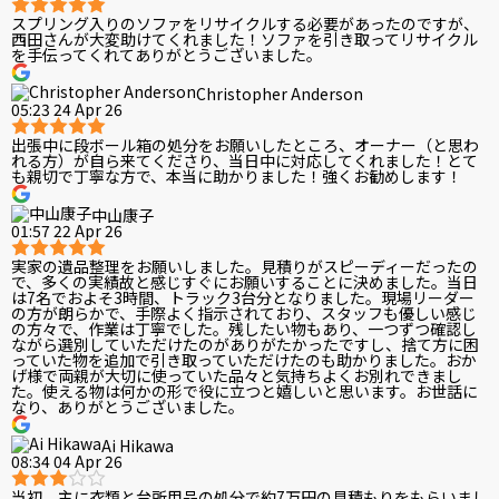
スプリング入りのソファをリサイクルする必要があったのですが、
西田さんが大変助けてくれました！ソファを引き取ってリサイクル
を手伝ってくれてありがとうございました。
Christopher Anderson
05:23 24 Apr 26
出張中に段ボール箱の処分をお願いしたところ、オーナー（と思わ
れる方）が自ら来てくださり、当日中に対応してくれました！とて
も親切で丁寧な方で、本当に助かりました！強くお勧めします！
中山康子
01:57 22 Apr 26
実家の遺品整理をお願いしました。見積りがスピーディーだったの
で、多くの実績故と感じすぐにお願いすることに決めました。当日
は7名でおよそ3時間、トラック3台分となりました。現場リーダー
の方が朗らかで、手際よく指示されており、スタッフも優しい感じ
の方々で、作業は丁寧でした。残したい物もあり、一つずつ確認し
ながら選別していただけたのがありがたかったですし、捨て方に困
っていた物を追加で引き取っていただけたのも助かりました。おか
げ様で両親が大切に使っていた品々と気持ちよくお別れできまし
た。使える物は何かの形で役に立つと嬉しいと思います。お世話に
なり、ありがとうございました。
Ai Hikawa
08:34 04 Apr 26
当初、主に衣類と台所用品の処分で約7万円の見積もりをもらいまし