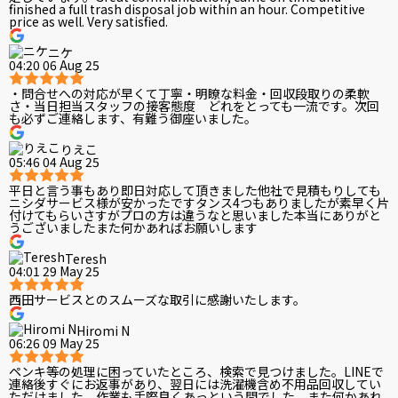
finished a full trash disposal job within an hour. Competitive
price as well. Very satisfied.
ニケ
04:20 06 Aug 25
・問合せへの対応が早くて丁寧・明瞭な料金・回収段取りの柔軟
さ・当日担当スタッフの接客態度 どれをとっても一流です。次回
も必ずご連絡します、有難う御座いました。
りえこ
05:46 04 Aug 25
平日と言う事もあり即日対応して頂きました他社で見積もりしても
ニシダサービス様が安かったですタンス4つもありましたが素早く片
付けてもらいさすがプロの方は違うなと思いました本当にありがと
うございましたまた何かあればお願いします
Teresh
04:01 29 May 25
西田サービスとのスムーズな取引に感謝いたします。
Hiromi N
06:26 09 May 25
ペンキ等の処理に困っていたところ、検索で見つけました。LINEで
連絡後すぐにお返事があり、翌日には洗濯機含め不用品回収してい
ただけました。作業も手際良くあっという間でした。また何かあれ