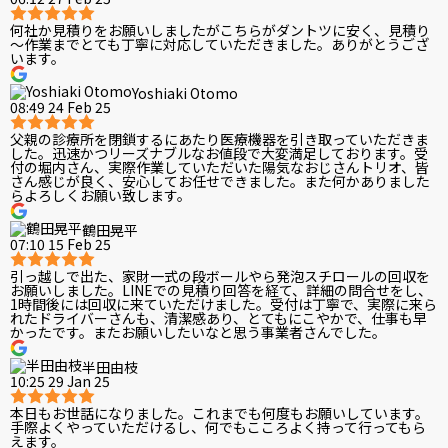
何社か見積りをお願いしましたがこちらがダントツに安く、見積り
～作業までとても丁寧に対応していただきました。ありがとうござ
います。
Yoshiaki Otomo
08:49 24 Feb 25
父親の診療所を閉鎖するにあたり医療機器を引き取っていただきま
した。迅速かつリーズナブルなお値段で大変満足しております。受
付の堀内さん、実際作業していただいた陽気なおじさんトリオ、皆
さん感じが良く、安心してお任せできました。また何かありました
らよろしくお願い致します。
鶴田晃平
07:10 15 Feb 25
引っ越しで出た、家財一式の段ボールやら発泡スチロールの回収を
お願いしました。LINEでの見積り回答を経て、詳細の問合せをし、
1時間後には回収に来ていただけました。受付は丁寧で、実際に来ら
れたドライバーさんも、清潔感あり、とてもにこやかで、仕事も早
かったです。またお願いしたいなと思う事業者さんでした。
半田由枝
10:25 29 Jan 25
本日もお世話になりました。これまでも何度もお願いしています。
手際よくやっていただけるし、何でもこころよく持って行ってもら
えます。