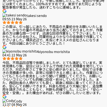
見つからなかったからです。午後に依頼したところ、翌日の午後1時
には来てくれました。100%おすすめです。東京でまた同じような
緊急事態が発生したら、迷わずこちらに連絡します。
takesi sendo
09:55 23 May 26
この度は、引っ越しにあたり、不用品の大量処分をお願いいたしま
した。かなりの量の不用品があり当方心配しておりましたが、作業
員の方は嫌な顔一つせず、迅速な回収作業をして下さいました！し
かもこちらの会社さん、同業他社よりかなりの低価格で作業してく
ださいました。横浜近辺で、本当にオススメの会社さんになりま
す。今回は誠にありがとうございました！
kiyonobu morishita
04:41 22 May 26
今回、不用品回収等で依頼しましたが、とても満足しています。実
地見積もり後、翌日にはシステムで作成された見積書を発行してい
ただき、対応の早さと丁寧さに安心感がありました。他社では手書
きの見積書が多い中、非常に信頼できると感じました。作業日につ
いてもこちらの意見をしっかり聞いて調整してくださり、お願いし
づらいゴミについても的確に回収・処分していただけました。ま
た、西田社長の人柄がとても良く、親身に相談に乗ってくださるた
め、安心してお願いできます。料金も他社より大幅に安く、追加費
用を請求されることもなく、判断も的確でした。とにかく「安心・
安全・安価」。また機会があれば、ぜひお願いしたいと思います。
Cody
11:37 08 May 26