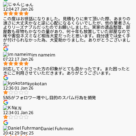
じゅん
12:04 27 Jan 26
この度はお世話になりました。見積もりに来て頂いた際、あまりの
速さに大丈夫かなと逆に心配になるくらいでしたが、他の業者さん
よりリーズナブルだったのでお願いしました。実家の遺品整理、部
屋数も荷物もかなりの量があり、何十年も放置していた部屋なので
埃や害虫ネズミなど相当大変だったと思います。自分達では全く手
が付けられなかった為、大変助かりました。ありがとうございまし
た。
im nameim
07:22 17 Jan 26
対応してくださった方の印象がとても良かったです。また困ったと
きにご利用させていただきます。ありがとうございます。
kyokotan
12:36 01 Jan 26
SNSがフォロワー増やし目的のスパム行為を頻発
K N
12:34 01 Jan 26
Daniel Fuhrman
20:42 29 Dec 25