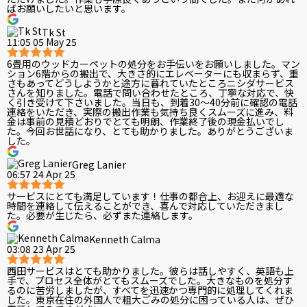
ばお願いしたいと思います。
Tk St
11:05 05 May 25
6畳用のウッドカーペットの処分をお手伝いをお願いしました。マン
ション6階からの搬出で、大きさ的にエレベーターにも収まらず、重
さもあってどうしようかと途方に暮れていたところニシダサービス
さんを知りました。電話で問い合わせたところ、丁寧な対応で、快
く引き受けて下さいました。当日も、到着30〜40分前に確認の電話
連絡をいただき、実際の搬出作業も気持ち良くスムーズに進み、料
金は事前の見積どおりでとても明朗、作業終了後の現金払いでし
た。今回お世話になり、とても助かりました。ありがとうございま
した。
Greg Lanier
06:57 24 Apr 25
サービスにとても満足しています！仕事の都合上、お迎えに最適な
時間を連絡して伝えることができ、喜んで対応していただきまし
た。必要が生じたら、必ずまた連絡します。
Kenneth Calma
03:08 23 Apr 25
西田サービスはとても助かりました。彼らは話しやすく、英語も上
手で、プロセス全体がとてもスムーズでした。大きなものを処分す
るのに苦労しましたが、すべてを迅速かつ専門的に処理してくれま
した。東京在住の外国人で粗大ごみの処分に困っている人は、ぜひ