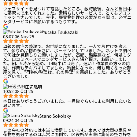
ウェブサイトを見つけて電話したところ、数時間後、なんと当日中
に藤沢まで来てくれました。素晴らしいサービスで、とてもプロフ
ェッショナルでした。今後、廃棄物処理の必要がある際は、必ずニ
シダサービスにお願いするつもりです。
Yutaka Tsukazaki
08:07 06 Nov 25
母親の居宅の整理で、お世話になりました。一人で片付けを考え
て、余りの品物の多さに、ボーゼンとしていました。ネットで調べ
て何社か見積もりお願いしましたが、高額、態度悪など、何処もダ
メ。口コミベースでニシダサービスさん紹介頂き、お願いしまし
た。朝、9時から始め、14時半には完了。速い！作業員の方々の応
対、作業もテキパキしてました。綺麗になった、何も無くなった部
屋を見て、”荷物の整理は、心の整理”を実感しました。ありがとう
ございました。
田辺弘明
10:52 08 Oct 25
本日はありがとうございました。一月後ぐらいにまた利用したいと
思います。
Stano Sokolsky
09:24 04 Oct 25
この会社の対応には本当に満足しています。東京では大型の家具や
荷物を処分するのは非常に面倒で、区役所が実際に集荷の空き枠を