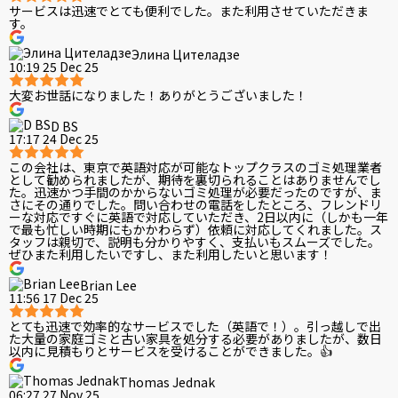
サービスは迅速でとても便利でした。また利用させていただきま
す。
Элина Цителадзе
10:19 25 Dec 25
大変お世話になりました！ありがとうございました！
D BS
17:17 24 Dec 25
この会社は、東京で英語対応が可能なトップクラスのゴミ処理業者
として勧められましたが、期待を裏切られることはありませんでし
た。迅速かつ手間のかからないゴミ処理が必要だったのですが、ま
さにその通りでした。問い合わせの電話をしたところ、フレンドリ
ーな対応ですぐに英語で対応していただき、2日以内に（しかも一年
で最も忙しい時期にもかかわらず）依頼に対応してくれました。ス
タッフは親切で、説明も分かりやすく、支払いもスムーズでした。
ぜひまた利用したいですし、また利用したいと思います！
Brian Lee
11:56 17 Dec 25
とても迅速で効率的なサービスでした（英語で！）。引っ越しで出
た大量の家庭ゴミと古い家具を処分する必要がありましたが、数日
以内に見積もりとサービスを受けることができました。👍
Thomas Jednak
06:27 27 Nov 25