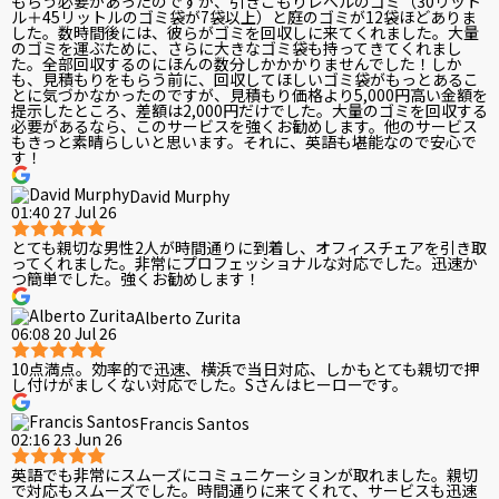
もらう必要があったのですが、引きこもりレベルのゴミ（30リット
ル＋45リットルのゴミ袋が7袋以上）と庭のゴミが12袋ほどありま
した。数時間後には、彼らがゴミを回収しに来てくれました。大量
のゴミを運ぶために、さらに大きなゴミ袋も持ってきてくれまし
た。全部回収するのにほんの数分しかかかりませんでした！しか
も、見積もりをもらう前に、回収してほしいゴミ袋がもっとあるこ
とに気づかなかったのですが、見積もり価格より5,000円高い金額を
提示したところ、差額は2,000円だけでした。大量のゴミを回収する
必要があるなら、このサービスを強くお勧めします。他のサービス
もきっと素晴らしいと思います。それに、英語も堪能なので安心で
す！
David Murphy
01:40 27 Jul 26
とても親切な男性2人が時間通りに到着し、オフィスチェアを引き取
ってくれました。非常にプロフェッショナルな対応でした。迅速か
つ簡単でした。強くお勧めします！
Alberto Zurita
06:08 20 Jul 26
10点満点。効率的で迅速、横浜で当日対応、しかもとても親切で押
し付けがましくない対応でした。Sさんはヒーローです。
Francis Santos
02:16 23 Jun 26
英語でも非常にスムーズにコミュニケーションが取れました。親切
で対応もスムーズでした。時間通りに来てくれて、サービスも迅速