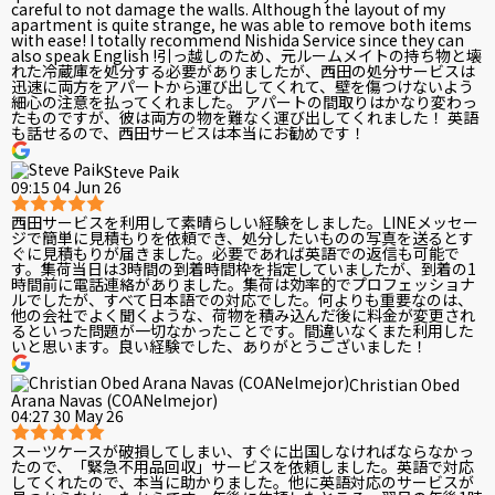
careful to not damage the walls. Although the layout of my
apartment is quite strange, he was able to remove both items
with ease! I totally recommend Nishida Service since they can
also speak English !引っ越しのため、元ルームメイトの持ち物と壊
れた冷蔵庫を処分する必要がありましたが、西田の処分サービスは
迅速に両方をアパートから運び出してくれて、壁を傷つけないよう
細心の注意を払ってくれました。 アパートの間取りはかなり変わっ
たものですが、彼は両方の物を難なく運び出してくれました！ 英語
も話せるので、西田サービスは本当にお勧めです！
Steve Paik
09:15 04 Jun 26
西田サービスを利用して素晴らしい経験をしました。LINEメッセー
ジで簡単に見積もりを依頼でき、処分したいものの写真を送るとす
ぐに見積もりが届きました。必要であれば英語での返信も可能で
す。集荷当日は3時間の到着時間枠を指定していましたが、到着の1
時間前に電話連絡がありました。集荷は効率的でプロフェッショナ
ルでしたが、すべて日本語での対応でした。何よりも重要なのは、
他の会社でよく聞くような、荷物を積み込んだ後に料金が変更され
るといった問題が一切なかったことです。間違いなくまた利用した
いと思います。良い経験でした、ありがとうございました！
Christian Obed
Arana Navas (COANelmejor)
04:27 30 May 26
スーツケースが破損してしまい、すぐに出国しなければならなかっ
たので、「緊急不用品回収」サービスを依頼しました。英語で対応
してくれたので、本当に助かりました。他に英語対応のサービスが