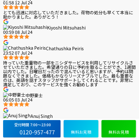
01:58 12 Jul 24
とても迅速に対応していただきました。荷物の処分も早くて本当に
助かりました。ありがとう！
Kiyoshi Mitsuhashi
00:59 08 Jul 24
Chathushka Peiris
23:52 07 Jul 24
持っていた重量物の一部をニシダサービスを利用してリサイクルさ
せていただきました。希望通りの日に予約を取ることができ、1週間
以内でした。日曜日だったので混んでいると思いますが、予約は問
題なくできました。価格もかなりリーズナブルでした。最も重要な
のは、英語を話すスタッフがサポートしてくれることです。非常に
満足しており、このサービスを強くお勧めします
中野豪士
06:05 03 Jul 24
Anuj Singh
09:07 23 Jun 24
受付時間 7:00〜23:00
非常に良いサービス！速攻で善良な行動を！英語が上手です!!
0120-957-477
無料お見積
無料お見積