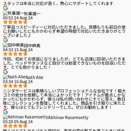
スタッフは本当に対応が良く、熱心にサポートしてくれます
秋葉雄一
00:52 24 Aug 24
丁寧且つスピーディーに対応いただきました。見積もりも前日の夜
にお願いしたにもかかわらず希望の時間で対応いただきありがとう
ございました♪
田中麻美
04:33 15 Aug 24
今回、初めてお世話になりましたが、とても迅速に回収いただきま
した。ベッドやタンスなど自分では処理できないものを回収いただ
き、とても助かりました！
Nath Alie
03:34 10 Aug 24
ニシダサービスは素晴らしいプロフェッショナルな会社です！粗大
ゴミの処分を依頼して本当によかったです！アイテムが数点しかな
かったにもかかわらず、彼らは私の問い合わせにすぐに答え、数日
後にコレクションを整理してくれました。商品を引き取りに来たと
き、彼らはとてもフレンドリーでした。ぜひお勧めします！
Abhinav Kasamsetty
05:20 05 Aug 24
彼らはとてもテキパキと親切で、家具や電化製品を運ぶときに床を