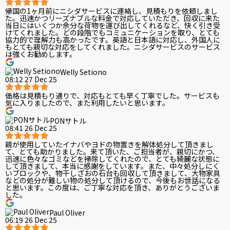
帰国の1ヶ月前にニシダサービスに連絡し、見積もりを依頼しまし
た。迅速かつリーズナブルな料金で対応していただき、回収に来た
当日にはいくつか余分な荷物を運び出してくれるなど、快く引き受
けてくれました。どの段階でもコミュニケーションを取り、とても
協力的で理解力も高かったです。英語と日本語に対応し、外国人に
もとても親切な対応をしてくれました。ニシダサービスのサービス
は強くお勧めします。
Welly Setiono
08:12 27 Dec 25
価格は見積もり通りで、対応もとても早く丁寧でした。サービスも
気に入りましたので、また利用したいと思います。
PONサトル
08:41 26 Dec 25
親が使用していたイナバやヨドの物置きを解体処分して頂きまし
て、とても助かりました。来て頂いた、ご担当者が、親切にかつ、
迅速に色々なゴミなどを掃除してくれたので、とても綺麗な状態に
して頂きまして、本当に感謝をしています。また、中々処分しにく
いブロックや、物干しざおの石台も回収して頂きまして、大物家具
などの処分が難しい物の処分して頂けるので、今後もお世話になる
と思います。この度は、ご丁寧な対応を頂き、ありがとうございま
した。
Paul Oliver
06:19 26 Dec 25