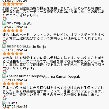
01:03 04 Dec 24
廃業に伴い自動販売機の撤去を依頼しました。決められた時間に、
誠実な対応、スピーディーな作業で大変助かりました。この度はあ
りがとうございました。
Nick Wu
04:54 26 Nov 24
彼らは私のベッド、マットレス、テレビ台、オフィスチェアをすべ
て非常に迅速に処分するという素晴らしい仕事をしてくれました。
Justin Borja
05:37 13 Nov 24
大きなゴミを処分するのに最も便利な方法です。使いやすさを考え
ると価格もリーズナブルです。商品を受け取る時間をスケジュール
し、事前に電話して配達途中であることを知らせ、玄関先まで引き
取りに来てくれます。
Aparna Kumar Deepak
05:29 11 Nov 24
日本への引っ越しに伴う梱包材をすべて片づけるのを手伝ってくれ
ました。彼らは英語を話すサービスで、非常にプロフェッショナル
で非常に礼儀正しいです。彼らのサービスを強くお勧めします。
m t
03:37 09 Nov 24