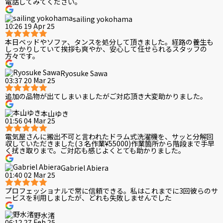
電話してみてください。
sailing yokohama
10:26 19 Apr 25
本日ベッドやソファ、タンスを処分して頂きました。経路の養生も
しっかりしていて挨拶も爽やか、安心して任せられるスタッフの
方々です。
Ryosuke Sawa
03:37 20 Mar 25
追加の品物が出てしまいましたがご対応頂き大変助かりました。
本山ゆき
01:56 04 Mar 25
電気屋さんに搬出不可と言われたドラム式洗濯機を、サッと分解回
収していただきました(３名作業¥55000)作業箇所から階段まで手早
く拭き取りまで。ご対応も感じよくとても助かりました。
Gabriel Abiera
01:40 02 Mar 25
プロフェッショナルで常に信頼できる。私はこれまでに3回彼らのサ
ービスを利用しましたが、どれも失敗しませんでした
野水渚
06:12 27 Feb 25