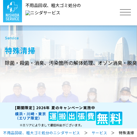
不用品回収、粗大ゴミ処分の
トップ
特殊清掃
サービス
除菌・殺菌・消臭、汚染箇所の解体処理、オゾン消臭・脱臭
不用品回収品目
作業実績
[期間限定]
2026年 夏のキャンペーン実施中
よくあるご質問
無
料
運
搬
出
張
費
横浜・川崎・東京
（エリア限定）
※エリアによりまして最低料金がございます。
不用品回収、粗大ゴミ処分のニシダサービス
＞
サービス
＞ 特殊清掃