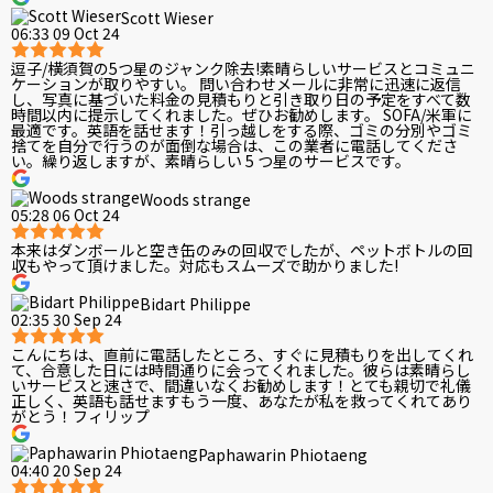
Scott Wieser
06:33 09 Oct 24
逗子/横須賀の5つ星のジャンク除去!素晴らしいサービスとコミュニ
ケーションが取りやすい。 問い合わせメールに非常に迅速に返信
し、写真に基づいた料金の見積もりと引き取り日の予定をすべて数
時間以内に提示してくれました。ぜひお勧めします。 SOFA/米軍に
最適です。英語を話せます！引っ越しをする際、ゴミの分別やゴミ
捨てを自分で行うのが面倒な場合は、この業者に電話してくださ
い。繰り返しますが、素晴らしい 5 つ星のサービスです。
Woods strange
05:28 06 Oct 24
本来はダンボールと空き缶のみの回収でしたが、ペットボトルの回
収もやって頂けました。対応もスムーズで助かりました!
Bidart Philippe
02:35 30 Sep 24
こんにちは、直前に電話したところ、すぐに見積もりを出してくれ
て、合意した日には時間通りに会ってくれました。彼らは素晴らし
いサービスと速さで、間違いなくお勧めします！とても親切で礼儀
正しく、英語も話せますもう一度、あなたが私を救ってくれてあり
がとう！フィリップ
Paphawarin Phiotaeng
04:40 20 Sep 24