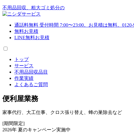
不用品回収、粗大ゴミ処分の
通話料無料
受付時間 7:00〜23:00
。お見積は
無料
。
0120-
無料お見積
LINE無料お見積
トップ
サービス
不用品回収品目
作業実績
よくあるご質問
便利屋業務
家事代行、大工仕事、クロス張り替え、蜂の巣除去など
[期間限定]
2026年 夏のキャンペーン実施中