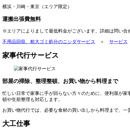
横浜・川崎・東京（エリア限定）
運
搬
出
張
費
無
料
※エリアによりまして最低料金がございます。
詳細は問い合
不用品回収、粗大ゴミ処分のニシダサービス
＞
サービス
家事代行サービス
部屋の掃除、整理整頓、お買い物から料理まで
忙しい日常で家事に手が回らない方々のために、便利屋が家
頓や生前整理も対応します。
お買い物代行では、必要な食材の買い出しから料理まで、一
大工仕事