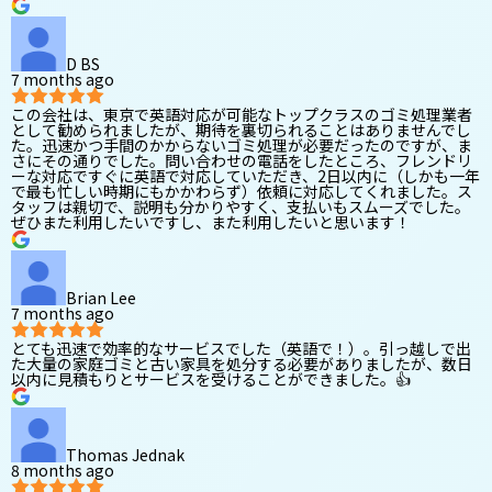
D BS
7 months ago
この会社は、東京で英語対応が可能なトップクラスのゴミ処理業者
として勧められましたが、期待を裏切られることはありませんでし
た。迅速かつ手間のかからないゴミ処理が必要だったのですが、ま
さにその通りでした。問い合わせの電話をしたところ、フレンドリ
ーな対応ですぐに英語で対応していただき、2日以内に（しかも一年
で最も忙しい時期にもかかわらず）依頼に対応してくれました。ス
タッフは親切で、説明も分かりやすく、支払いもスムーズでした。
ぜひまた利用したいですし、また利用したいと思います！
Brian Lee
7 months ago
とても迅速で効率的なサービスでした（英語で！）。引っ越しで出
た大量の家庭ゴミと古い家具を処分する必要がありましたが、数日
以内に見積もりとサービスを受けることができました。👍
Thomas Jednak
8 months ago