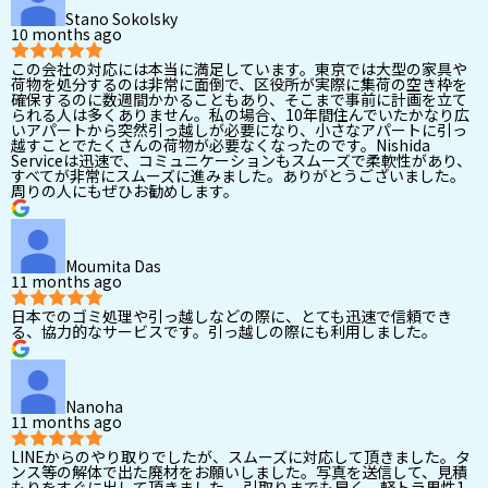
Stano Sokolsky
10 months ago
この会社の対応には本当に満足しています。東京では大型の家具や
荷物を処分するのは非常に面倒で、区役所が実際に集荷の空き枠を
確保するのに数週間かかることもあり、そこまで事前に計画を立て
られる人は多くありません。私の場合、10年間住んでいたかなり広
いアパートから突然引っ越しが必要になり、小さなアパートに引っ
越すことでたくさんの荷物が必要なくなったのです。Nishida
Serviceは迅速で、コミュニケーションもスムーズで柔軟性があり、
すべてが非常にスムーズに進みました。ありがとうございました。
周りの人にもぜひお勧めします。
Moumita Das
11 months ago
日本でのゴミ処理や引っ越しなどの際に、とても迅速で信頼でき
る、協力的なサービスです。引っ越しの際にも利用しました。
Nanoha
11 months ago
LINEからのやり取りでしたが、スムーズに対応して頂きました。タ
ンス等の解体で出た廃材をお願いしました。写真を送信して、見積
もりをすぐに出して頂きました。 引取りまでも早く、軽トラ男性1