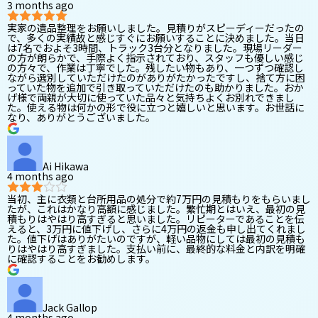
3 months ago
実家の遺品整理をお願いしました。見積りがスピーディーだったの
で、多くの実績故と感じすぐにお願いすることに決めました。当日
は7名でおよそ3時間、トラック3台分となりました。現場リーダー
の方が朗らかで、手際よく指示されており、スタッフも優しい感じ
の方々で、作業は丁寧でした。残したい物もあり、一つずつ確認し
ながら選別していただけたのがありがたかったですし、捨て方に困
っていた物を追加で引き取っていただけたのも助かりました。おか
げ様で両親が大切に使っていた品々と気持ちよくお別れできまし
た。使える物は何かの形で役に立つと嬉しいと思います。お世話に
なり、ありがとうございました。
Ai Hikawa
4 months ago
当初、主に衣類と台所用品の処分で約7万円の見積もりをもらいまし
たが、これはかなり高額に感じました。繁忙期とはいえ、最初の見
積もりはやはり高すぎると思いました。リピーターであることを伝
えると、3万円に値下げし、さらに4万円の返金も申し出てくれまし
た。値下げはありがたいのですが、軽い品物にしては最初の見積も
りはやはり高すぎました。支払い前に、最終的な料金と内訳を明確
に確認することをお勧めします。
Jack Gallop
4 months ago