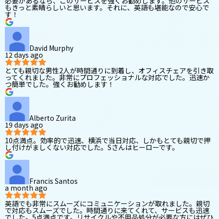
必要があるなら、このサービスを強くお勧めします。他のサービス
もきっと素晴らしいと思います。それに、英語も堪能なので安心で
す！
David Murphy
12 days ago
とても親切な男性2人が時間通りに到着し、オフィスチェアを引き取
ってくれました。非常にプロフェッショナルな対応でした。迅速か
つ簡単でした。強くお勧めします！
Alberto Zurita
19 days ago
10点満点。効率的で迅速、横浜で当日対応、しかもとても親切で押
し付けがましくない対応でした。Sさんはヒーローです。
Francis Santos
a month ago
英語でも非常にスムーズにコミュニケーションが取れました。親切
で対応もスムーズでした。時間通りに来てくれて、サービスも迅速
でした。5点満点です。リサイクルや不用品処分が必要な方にはぜひ