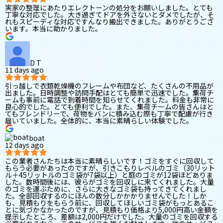
実家の整理にあたりエレクトーンの処分をお願いしました。とても
丁寧な対応でした。大き過ぎてドアを外さないとダメでしたが、そ
れもスピーディな対応ですんなり搬出できました。ありがとうござ
います。本当に助かりました。
D T
11 days ago
引っ越しで衣類乾燥機のフレームや布団など、たくさんの不用品が
出ました。日時調整や訪問手配はとても簡単で迅速でした。集荷チ
ームも事前に電話で到着時間を知らせてくれました。料金も非常に
良心的でした。とても便利でした。また、集荷チームの皆さんはと
てもフレンドリーで、荷物をバンに積み込む際も丁寧で配慮が行き
届いていました。全体的に、本当に素晴らしい体験でした。
boat
12 days ago
この業者さんたちは本当に素晴らしいです！ゴミをすぐに回収して
もらう必要があったのですが、引きこもりレベルのゴミ（30リット
ル＋45リットルのゴミ袋が7袋以上）と庭のゴミが12袋ほどありま
した。数時間後には、彼らがゴミを回収しに来てくれました。大量
のゴミを運ぶために、さらに大きなゴミ袋も持ってきてくれまし
た。全部回収するのにほんの数分しかかかりませんでした！しか
も、見積もりをもらう前に、回収してほしいゴミ袋がもっとあるこ
とに気づかなかったのですが、見積もり価格より5,000円高い金額を
提示したところ、差額は2,000円だけでした。大量のゴミを回収する