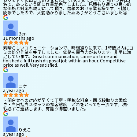
名で、あっという間に作業が完了しました。見積もり通りの良心的
な価格と対応も親切にして頂き、信頼のおける業者様です。引越し
間際でしたので、大変助かりました🙏ありがとうございました🤗
Ben
11 months ago
素晴らしいコミュニケーションで、時間通りに来て、1時間以内にゴ
ミの処分作業を完了しました。価格も競争力があります。非常に満
足しています。Great communication, came on time and
finished a full trash disposal job within an hour. Competitive
price as well. Very satisfied.
ニケ
a year ago
・問合せへの対応が早くて丁寧・明瞭な料金・回収段取りの柔軟
さ・当日担当スタッフの接客態度 どれをとっても一流です。次回
も必ずご連絡します、有難う御座いました。
りえこ
a year ago