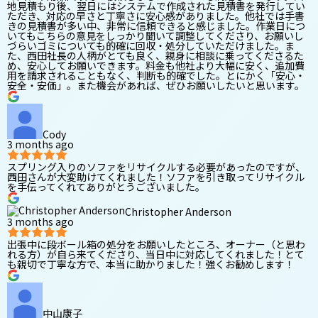
地見積もり後、翌日にはシステムで作成された見積書を発行してい
ただき、対応の早さと丁寧さに安心感がありました。他社では手書
きの見積書が多い中、非常に信頼できると感じました。作業日につ
いてもこちらの意見をしっかり聞いて調整してくださり、お願いし
づらいゴミについても的確に回収・処分していただけました。ま
た、西田社長の人柄がとても良く、親身に相談に乗ってくださるた
め、安心してお願いできます。料金も他社より大幅に安く、追加費
用を請求されることもなく、判断も的確でした。とにかく「安心・
安全・安価」。また機会があれば、ぜひお願いしたいと思います。
Cody
3 months ago
スプリング入りのソファをリサイクルする必要があったのですが、
西田さんが大変助けてくれました！ソファを引き取ってリサイクル
を手伝ってくれてありがとうございました。
Christopher Anderson
3 months ago
出張中に段ボール箱の処分をお願いしたところ、オーナー（と思わ
れる方）が自ら来てくださり、当日中に対応してくれました！とて
も親切で丁寧な方で、本当に助かりました！強くお勧めします！
中山康子