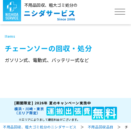
不用品回収、粗大ゴミ処分の
トップ
チェーンソーの回収・処分
サービス
ガソリン式、電動式、バッテリー式など
不用品回収品目
作業実績
[期間限定]
2026年 夏のキャンペーン実施中
よくあるご質問
無
料
運
搬
出
張
費
横浜・川崎・東京
（エリア限定）
※エリアによりまして最低料金がございます。
不用品回収、粗大ゴミ処分のニシダサービス
＞
不用品回収品目
＞ チェ