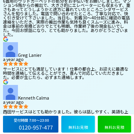
6畳用のウッドカーペットの処分をお手伝いをお願いしました。マン
ション6階からの搬出で、大きさ的にエレベーターにも収まらず、重
さもあってどうしようかと途方に暮れていたところニシダサービス
さんを知りました。電話で問い合わせたところ、丁寧な対応で、快
く引き受けて下さいました。当日も、到着30〜40分前に確認の電話
連絡をいただき、実際の搬出作業も気持ち良くスムーズに進み、料
金は事前の見積どおりでとても明朗、作業終了後の現金払いでし
た。今回お世話になり、とても助かりました。ありがとうございま
した。
Greg Lanier
a year ago
サービスにとても満足しています！仕事の都合上、お迎えに最適な
時間を連絡して伝えることができ、喜んで対応していただきまし
た。必要が生じたら、必ずまた連絡します。
Kenneth Calma
a year ago
西田サービスはとても助かりました。彼らは話しやすく、英語も上
手で、プロセス全体がとてもスムーズでした。大きなものを処分す
るのに苦労しましたが、すべてを迅速かつ専門的に処理してくれま
受付時間 7:00〜23:00
した。東京在住の外国人で粗大ごみの処分に困っている人は、ぜひ
0120-957-477
無料お見積
無料お見積
電話してみてください。