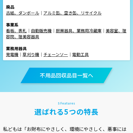
廃品
古紙、ダンボール
｜
アルミ缶、空き缶、リサイクル
事業系
看板、表札
｜
自動販売機
｜
厨房器具、業務用冷蔵庫
｜
美容室、理
容院、理美容器具
業務用器具
発電機
｜
草刈り機
｜
チェーンソー
｜
電動工具
不用品回収品目一覧へ
選ばれる5つの特長
私どもは「お財布にやさしく、環境にやさしく、悪事には