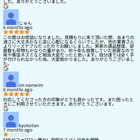
した。ありがとうございました。
じゅん
6 months ago
この度はお世話になりました。見積もりに来て頂いた際、あまりの
速さに大丈夫かなと逆に心配になるくらいでしたが、他の業者さん
よりリーズナブルだったのでお願いしました。実家の遺品整理、部
屋数も荷物もかなりの量があり、何十年も放置していた部屋なので
埃や害虫ネズミなど相当大変だったと思います。自分達では全く手
が付けられなかった為、大変助かりました。ありがとうございまし
た。
im nameim
6 months ago
対応してくださった方の印象がとても良かったです。また困ったと
きにご利用させていただきます。ありがとうございます。
kyokotan
7 months ago
SNSがフォロワー増やし目的のスパム行為を頻発