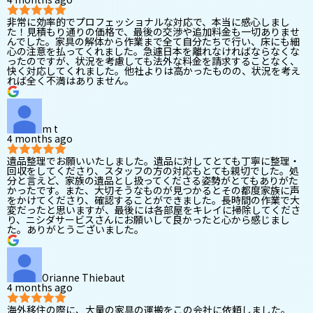
非常に効率的でプロフェッショナルな対応で、本当に感心しまし
た！見積もり通りの価格で、最後の交渉や追加料金も一切ありませ
んでした。家具の解体から作業まで全て自分たちで行い、床にも細
心の注意を払ってくれました。急遽日本を離れなければならなくな
ったのですが、状況を考慮しても法外な料金を請求することなく、
快く対応してくれました。他社よりは高かったものの、状況を考え
れば全く不満はありません。
m t
4 months ago
遺品整理でお願いいたしました。遺品に対してとても丁寧に整理・
回収をしてくださり、スタッフの方の対応もとても親切でした。処
分と言えど、家族の遺品とし扱ってくださる姿勢がとてもありがた
かったです。また、大切そうなものが見つかるとその都度家族に声
をかけてくださり、確認することができました。長時間の作業で大
変だったと思いますが、最後には各部屋をキレイに掃除してくださ
り、ニシダサービスさんにお願いして良かったと心から感じまし
た。ありがとうございました。
Orianne Thiebaut
4 months ago
海外移住の際に、大量の家具の運搬をこの会社に依頼しました。