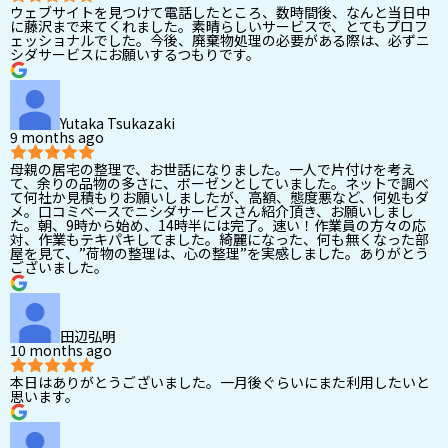
ウェブサイトを見つけて電話したところ、数時間後、なんと当日中
に藤沢まで来てくれました。素晴らしいサービスで、とてもプロフ
ェッショナルでした。今後、廃棄物処理の必要がある際は、必ずニ
シダサービスにお願いするつもりです。
Yutaka Tsukazaki
9 months ago
母親の居宅の整理で、お世話になりました。一人で片付けを考え
て、余りの品物の多さに、ボーゼンとしていました。ネットで調べ
て何社か見積もりお願いしましたが、高額、態度悪など、何処もダ
メ。口コミベースでニシダサービスさん紹介頂き、お願いしまし
た。朝、9時から始め、14時半には完了。速い！作業員の方々の応
対、作業もテキパキしてました。綺麗になった、何も無くなった部
屋を見て、”荷物の整理は、心の整理”を実感しました。ありがとう
ございました。
田辺弘明
10 months ago
本日はありがとうございました。一月後ぐらいにまた利用したいと
思います。