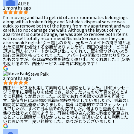
ALISE
2 months ago
I’m moving and had to get rid of an ex roommates belongings
along with a broken fridge and Nishida’s disposal service was
quick to remove both of the items from my apartment and was
careful to not damage the walls. Although the layout of my
apartment is quite strange, he was able to remove both items
with ease! I totally recommend Nishida Service since they can
also speak English !引っ越しのため、元ルームメイトの持ち物と壊
れた冷蔵庫を処分する必要がありましたが、西田の処分サービスは
迅速に両方をアパートから運び出してくれて、壁を傷つけないよう
細心の注意を払ってくれました。 アパートの間取りはかなり変わっ
たものですが、彼は両方の物を難なく運び出してくれました！ 英語
も話せるので、西田サービスは本当にお勧めです！
Steve Paik
2 months ago
西田サービスを利用して素晴らしい経験をしました。LINEメッセー
ジで簡単に見積もりを依頼でき、処分したいものの写真を送るとす
ぐに見積もりが届きました。必要であれば英語での返信も可能で
す。集荷当日は3時間の到着時間枠を指定していましたが、到着の1
時間前に電話連絡がありました。集荷は効率的でプロフェッショナ
ルでしたが、すべて日本語での対応でした。何よりも重要なのは、
他の会社でよく聞くような、荷物を積み込んだ後に料金が変更され
るといった問題が一切なかったことです。間違いなくまた利用した
いと思います。良い経験でした、ありがとうございました！