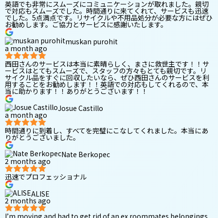
英語でも非常にスムーズにコミュニケーションが取れました。親切
で対応もスムーズでした。時間通りに来てくれて、サービスも迅速
でした。5点満点です。リサイクルや不用品処分が必要な方にはぜひ
お勧めします。ご協力とサービスに感謝いたします。
muskan purohit
a month ago
西田さんのサービスは本当に素晴らしく、まさに救世主です！！サ
ービスはとてもスムーズで、スタッフの方々もとても親切です。リ
サイクル品をすぐに回収したいなら、ぜひ西田さんのサービスを利
用することをお勧めします！！英語での対応もしてくれるので、本
当に助かります！！ありがとうございます！！
Josue Castillo
a month ago
時間通りに到着し、すべてを完璧にこなしてくれました。本当にあ
りがとうございました。
Nate Berkopec
2 months ago
迅速でプロフェッショナル
ALISE
2 months ago
I’m moving and had to get rid of an ex roommates belongings