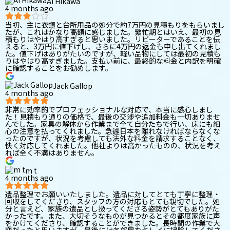
Ai Hikawa
4 months ago
当初、主に衣類と台所用品の処分で約7万円の見積もりをもらいまし
たが、これはかなり高額に感じました。繁忙期とはいえ、最初の見
積もりはやはり高すぎると思いました。リピーターであることを伝
えると、3万円に値下げし、さらに4万円の返金も申し出てくれまし
た。値下げはありがたいのですが、軽い品物にしては最初の見積も
りはやはり高すぎました。支払い前に、最終的な料金と内訳を明確
に確認することをお勧めします。
Jack Gallop
4 months ago
非常に効率的でプロフェッショナルな対応で、本当に感心しまし
た！見積もり通りの価格で、最後の交渉や追加料金も一切ありませ
んでした。家具の解体から作業まで全て自分たちで行い、床にも細
心の注意を払ってくれました。急遽日本を離れなければならなくな
ったのですが、状況を考慮しても法外な料金を請求することなく、
快く対応してくれました。他社よりは高かったものの、状況を考え
れば全く不満はありません。
m t
4 months ago
遺品整理でお願いいたしました。遺品に対してとても丁寧に整理・
回収をしてくださり、スタッフの方の対応もとても親切でした。処
分と言えど、家族の遺品とし扱ってくださる姿勢がとてもありがた
かったです。また、大切そうなものが見つかるとその都度家族に声
をかけてくださり、確認することができました。長時間の作業で大