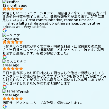
Ben
12 months ago
素晴らしいコミュニケーションで、時間通りに来て、1時間以内にゴ
ミの処分作業を完了しました。価格も競争力があります。非常に満
足しています。Great communication, came on time and
finished a full trash disposal job within an hour. Competitive
price as well. Very satisfied.
ニケ
a year ago
・問合せへの対応が早くて丁寧・明瞭な料金・回収段取りの柔軟
さ・当日担当スタッフの接客態度 どれをとっても一流です。次回
も必ずご連絡します、有難う御座いました。
りえこ
a year ago
平日と言う事もあり即日対応して頂きました他社で見積もりしても
ニシダサービス様が安かったですタンス4つもありましたが素早く片
付けてもらいさすがプロの方は違うなと思いました本当にありがと
うございましたまた何かあればお願いします
Teresh
a year ago
西田サービスとのスムーズな取引に感謝いたします。