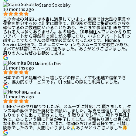
Stano Sokolsky
10 months ago
この会社の対応には本当に満足しています。東京では大型の家具や
荷物を処分するのは非常に面倒で、区役所が実際に集荷の空き枠を
確保するのに数週間かかることもあり、そこまで事前に計画を立て
られる人は多くありません。私の場合、10年間住んでいたかなり広
いアパートから突然引っ越しが必要になり、小さなアパートに引っ
越すことでたくさんの荷物が必要なくなったのです。Nishida
Serviceは迅速で、コミュニケーションもスムーズで柔軟性があり、
すべてが非常にスムーズに進みました。ありがとうございました。
周りの人にもぜひお勧めします。
Moumita Das
11 months ago
日本でのゴミ処理や引っ越しなどの際に、とても迅速で信頼でき
る、協力的なサービスです。引っ越しの際にも利用しました。
Nanoha
11 months ago
LINEからのやり取りでしたが、スムーズに対応して頂きました。タ
ンス等の解体で出た廃材をお願いしました。写真を送信して、見積
もりをすぐに出して頂きました。 引取りまでも早く、軽トラ男性1
名で、あっという間に作業が完了しました。見積もり通りの良心的
な価格と対応も親切にして頂き、信頼のおける業者様です。引越し
間際でしたので、大変助かりました
ありがとうございました