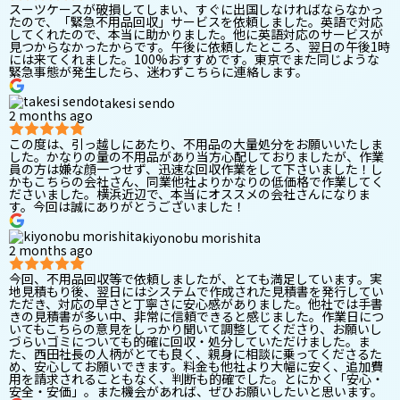
スーツケースが破損してしまい、すぐに出国しなければならなかっ
たので、「緊急不用品回収」サービスを依頼しました。英語で対応
してくれたので、本当に助かりました。他に英語対応のサービスが
見つからなかったからです。午後に依頼したところ、翌日の午後1時
には来てくれました。100%おすすめです。東京でまた同じような
緊急事態が発生したら、迷わずこちらに連絡します。
takesi sendo
2 months ago
この度は、引っ越しにあたり、不用品の大量処分をお願いいたしま
した。かなりの量の不用品があり当方心配しておりましたが、作業
員の方は嫌な顔一つせず、迅速な回収作業をして下さいました！し
かもこちらの会社さん、同業他社よりかなりの低価格で作業してく
ださいました。横浜近辺で、本当にオススメの会社さんになりま
す。今回は誠にありがとうございました！
kiyonobu morishita
2 months ago
今回、不用品回収等で依頼しましたが、とても満足しています。実
地見積もり後、翌日にはシステムで作成された見積書を発行してい
ただき、対応の早さと丁寧さに安心感がありました。他社では手書
きの見積書が多い中、非常に信頼できると感じました。作業日につ
いてもこちらの意見をしっかり聞いて調整してくださり、お願いし
づらいゴミについても的確に回収・処分していただけました。ま
た、西田社長の人柄がとても良く、親身に相談に乗ってくださるた
め、安心してお願いできます。料金も他社より大幅に安く、追加費
用を請求されることもなく、判断も的確でした。とにかく「安心・
安全・安価」。また機会があれば、ぜひお願いしたいと思います。