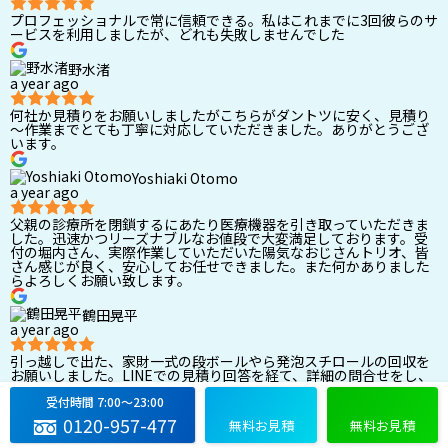
プロフェッショナルで常に信頼できる。私はこれまでに3回彼らのサ
ービスを利用しましたが、どれも失敗しませんでした
野水渚
a year ago
何社か見積りをお願いしましたがこちらがダントツに安く、見積り
～作業までとても丁寧に対応していただきました。ありがとうござ
います。
Yoshiaki Otomo
a year ago
父親の診療所を閉鎖するにあたり医療機器を引き取っていただきま
した。迅速かつリーズナブルなお値段で大変満足しております。受
付の堀内さん、実際作業していただいた陽気なおじさんトリオ、皆
さん感じが良く、安心してお任せできました。また何かありました
らよろしくお願い致します。
鶴田晃平
a year ago
引っ越しで出た、家財一式の段ボールやら発泡スチロールの回収を
お願いしました。LINEでの見積り回答を経て、詳細の問合せをし、
1時間後には回収に来ていただけました。受付は丁寧で、実際に来ら
受付時間 7:00〜23:00
れたドライバーさんも、清潔感あり、とてもにこやかで、仕事も早
かったです。またお願いしたいなと思う事業者さんでした。
0120-957-477
無料お見積
無料お見積