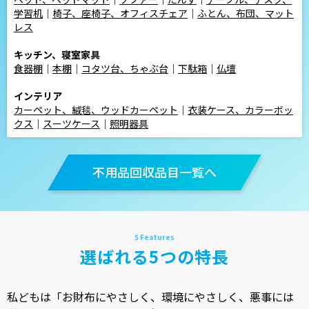
学習机
｜
椅子、座椅子、オフィスチェア
｜
ふとん、布団、マット
レス
キッチン、寝室家具
食器棚
｜
本棚
｜
コタツ台、ちゃぶ台
｜
下駄箱
｜
仏壇
インテリア
カーペット、絨毯、ウッドカーペット
｜
衣装ケース、カラーボッ
クス
｜
スーツケース
｜
照明器具
不用品回収品目一覧へ
選ばれる5つの特長
私どもは「お財布にやさしく、環境にやさしく、悪事には