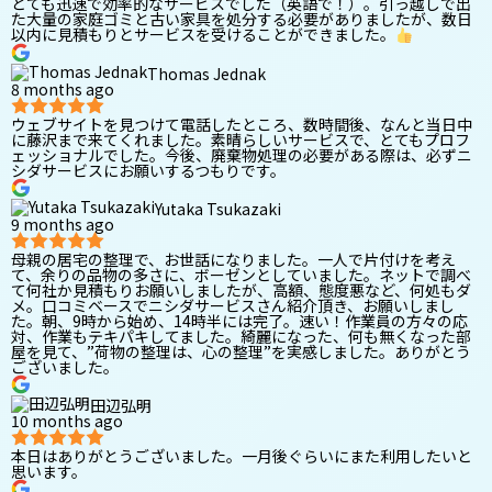
とても迅速で効率的なサービスでした（英語で！）。引っ越しで出
た大量の家庭ゴミと古い家具を処分する必要がありましたが、数日
以内に見積もりとサービスを受けることができました。
Thomas Jednak
8 months ago
ウェブサイトを見つけて電話したところ、数時間後、なんと当日中
に藤沢まで来てくれました。素晴らしいサービスで、とてもプロフ
ェッショナルでした。今後、廃棄物処理の必要がある際は、必ずニ
シダサービスにお願いするつもりです。
Yutaka Tsukazaki
9 months ago
母親の居宅の整理で、お世話になりました。一人で片付けを考え
て、余りの品物の多さに、ボーゼンとしていました。ネットで調べ
て何社か見積もりお願いしましたが、高額、態度悪など、何処もダ
メ。口コミベースでニシダサービスさん紹介頂き、お願いしまし
た。朝、9時から始め、14時半には完了。速い！作業員の方々の応
対、作業もテキパキしてました。綺麗になった、何も無くなった部
屋を見て、”荷物の整理は、心の整理”を実感しました。ありがとう
ございました。
田辺弘明
10 months ago
本日はありがとうございました。一月後ぐらいにまた利用したいと
思います。