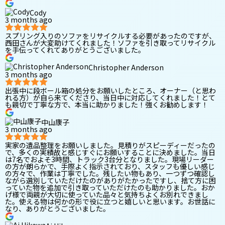
Cody
3 months ago
スプリング入りのソファをリサイクルする必要があったのですが、
西田さんが大変助けてくれました！ソファを引き取ってリサイクル
を手伝ってくれてありがとうございました。
Christopher Anderson
3 months ago
出張中に段ボール箱の処分をお願いしたところ、オーナー（と思わ
れる方）が自ら来てくださり、当日中に対応してくれました！とて
も親切で丁寧な方で、本当に助かりました！強くお勧めします！
中山康子
3 months ago
実家の遺品整理をお願いしました。見積りがスピーディーだったの
で、多くの実績故と感じすぐにお願いすることに決めました。当日
は7名でおよそ3時間、トラック3台分となりました。現場リーダー
の方が朗らかで、手際よく指示されており、スタッフも優しい感じ
の方々で、作業は丁寧でした。残したい物もあり、一つずつ確認し
ながら選別していただけたのがありがたかったですし、捨て方に困
っていた物を追加で引き取っていただけたのも助かりました。おか
げ様で両親が大切に使っていた品々と気持ちよくお別れできまし
た。使える物は何かの形で役に立つと嬉しいと思います。お世話に
なり、ありがとうございました。