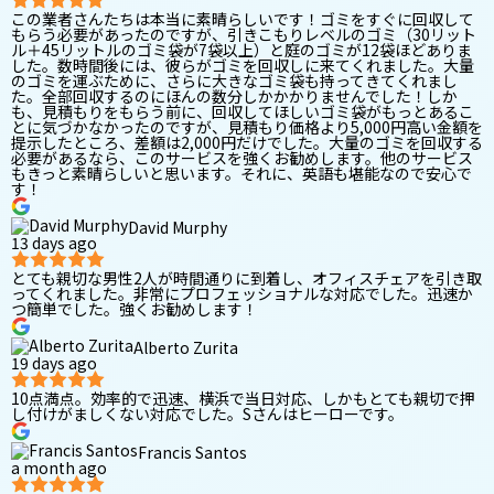
この業者さんたちは本当に素晴らしいです！ゴミをすぐに回収して
もらう必要があったのですが、引きこもりレベルのゴミ（30リット
ル＋45リットルのゴミ袋が7袋以上）と庭のゴミが12袋ほどありま
した。数時間後には、彼らがゴミを回収しに来てくれました。大量
のゴミを運ぶために、さらに大きなゴミ袋も持ってきてくれまし
た。全部回収するのにほんの数分しかかかりませんでした！しか
も、見積もりをもらう前に、回収してほしいゴミ袋がもっとあるこ
とに気づかなかったのですが、見積もり価格より5,000円高い金額を
提示したところ、差額は2,000円だけでした。大量のゴミを回収する
必要があるなら、このサービスを強くお勧めします。他のサービス
もきっと素晴らしいと思います。それに、英語も堪能なので安心で
す！
David Murphy
13 days ago
とても親切な男性2人が時間通りに到着し、オフィスチェアを引き取
ってくれました。非常にプロフェッショナルな対応でした。迅速か
つ簡単でした。強くお勧めします！
Alberto Zurita
19 days ago
10点満点。効率的で迅速、横浜で当日対応、しかもとても親切で押
し付けがましくない対応でした。Sさんはヒーローです。
Francis Santos
a month ago