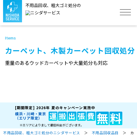
不用品回収、粗大ゴミ処分の
トップ
カーペット、木製カーペット回収処分
サービス
重量のあるウッドカーペットや大量処分も対応
不用品回収品目
作業実績
[期間限定]
2026年 夏のキャンペーン実施中
よくあるご質問
無
料
運
搬
出
張
費
横浜・川崎・東京
（エリア限定）
※エリアによりまして最低料金がございます。
不用品回収、粗大ゴミ処分のニシダサービス
＞
不用品回収品目
＞ カー