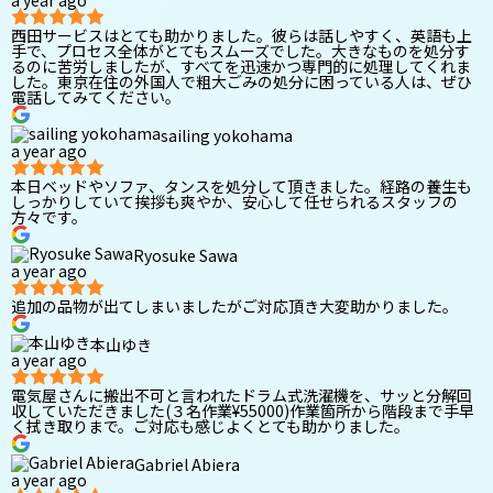
a year ago
西田サービスはとても助かりました。彼らは話しやすく、英語も上
手で、プロセス全体がとてもスムーズでした。大きなものを処分す
るのに苦労しましたが、すべてを迅速かつ専門的に処理してくれま
した。東京在住の外国人で粗大ごみの処分に困っている人は、ぜひ
電話してみてください。
sailing yokohama
a year ago
本日ベッドやソファ、タンスを処分して頂きました。経路の養生も
しっかりしていて挨拶も爽やか、安心して任せられるスタッフの
方々です。
Ryosuke Sawa
a year ago
追加の品物が出てしまいましたがご対応頂き大変助かりました。
本山ゆき
a year ago
電気屋さんに搬出不可と言われたドラム式洗濯機を、サッと分解回
収していただきました(３名作業¥55000)作業箇所から階段まで手早
く拭き取りまで。ご対応も感じよくとても助かりました。
Gabriel Abiera
a year ago