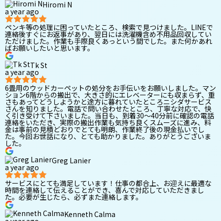
Hiromi N
a year ago
ペンキ等の処理に困っていたところ、検索で見つけました。LINEで
連絡後すぐにお返事があり、翌日には洗濯機含め不用品回収してい
ただけました。作業も手際良くあっという間でした。また何かあれ
ばお願いしたいと思います。
Tk St
a year ago
6畳用のウッドカーペットの処分をお手伝いをお願いしました。マン
ション6階からの搬出で、大きさ的にエレベーターにも収まらず、重
さもあってどうしようかと途方に暮れていたところニシダサービス
さんを知りました。電話で問い合わせたところ、丁寧な対応で、快
く引き受けて下さいました。当日も、到着30〜40分前に確認の電話
連絡をいただき、実際の搬出作業も気持ち良くスムーズに進み、料
金は事前の見積どおりでとても明朗、作業終了後の現金払いでし
た。今回お世話になり、とても助かりました。ありがとうございま
した。
Greg Lanier
a year ago
サービスにとても満足しています！仕事の都合上、お迎えに最適な
時間を連絡して伝えることができ、喜んで対応していただきまし
た。必要が生じたら、必ずまた連絡します。
Kenneth Calma