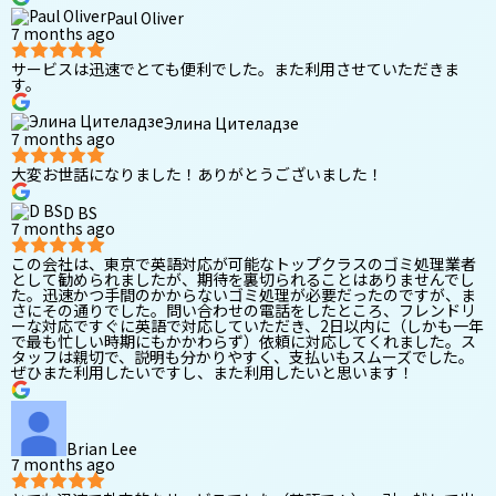
Paul Oliver
7 months ago
サービスは迅速でとても便利でした。また利用させていただきま
す。
Элина Цителадзе
7 months ago
大変お世話になりました！ありがとうございました！
D BS
7 months ago
この会社は、東京で英語対応が可能なトップクラスのゴミ処理業者
として勧められましたが、期待を裏切られることはありませんでし
た。迅速かつ手間のかからないゴミ処理が必要だったのですが、ま
さにその通りでした。問い合わせの電話をしたところ、フレンドリ
ーな対応ですぐに英語で対応していただき、2日以内に（しかも一年
で最も忙しい時期にもかかわらず）依頼に対応してくれました。ス
タッフは親切で、説明も分かりやすく、支払いもスムーズでした。
ぜひまた利用したいですし、また利用したいと思います！
Brian Lee
7 months ago