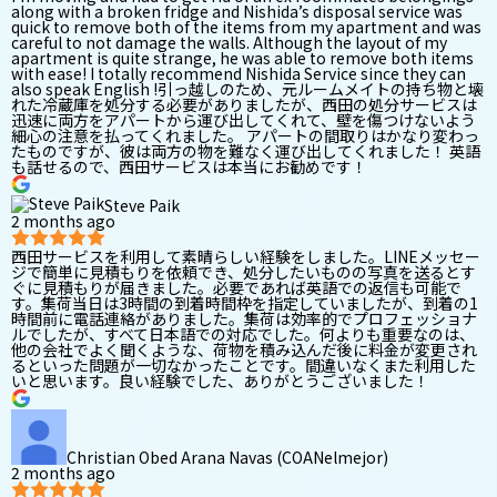
along with a broken fridge and Nishida’s disposal service was
quick to remove both of the items from my apartment and was
careful to not damage the walls. Although the layout of my
apartment is quite strange, he was able to remove both items
with ease! I totally recommend Nishida Service since they can
also speak English !引っ越しのため、元ルームメイトの持ち物と壊
れた冷蔵庫を処分する必要がありましたが、西田の処分サービスは
迅速に両方をアパートから運び出してくれて、壁を傷つけないよう
細心の注意を払ってくれました。 アパートの間取りはかなり変わっ
たものですが、彼は両方の物を難なく運び出してくれました！ 英語
も話せるので、西田サービスは本当にお勧めです！
Steve Paik
2 months ago
西田サービスを利用して素晴らしい経験をしました。LINEメッセー
ジで簡単に見積もりを依頼でき、処分したいものの写真を送るとす
ぐに見積もりが届きました。必要であれば英語での返信も可能で
す。集荷当日は3時間の到着時間枠を指定していましたが、到着の1
時間前に電話連絡がありました。集荷は効率的でプロフェッショナ
ルでしたが、すべて日本語での対応でした。何よりも重要なのは、
他の会社でよく聞くような、荷物を積み込んだ後に料金が変更され
るといった問題が一切なかったことです。間違いなくまた利用した
いと思います。良い経験でした、ありがとうございました！
Christian Obed Arana Navas (COANelmejor)
2 months ago