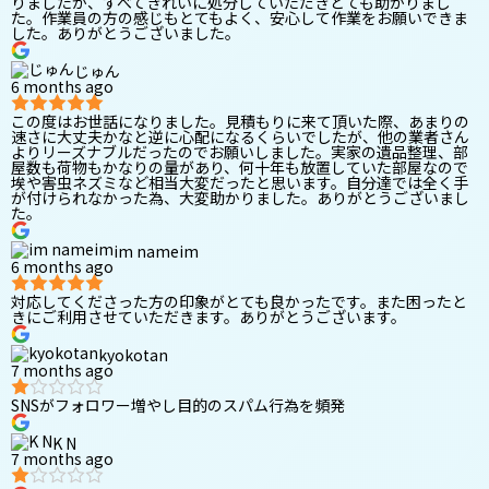
りましたが、すべてきれいに処分していただきとても助かりまし
た。作業員の方の感じもとてもよく、安心して作業をお願いできま
した。ありがとうございました。
じゅん
6 months ago
この度はお世話になりました。見積もりに来て頂いた際、あまりの
速さに大丈夫かなと逆に心配になるくらいでしたが、他の業者さん
よりリーズナブルだったのでお願いしました。実家の遺品整理、部
屋数も荷物もかなりの量があり、何十年も放置していた部屋なので
埃や害虫ネズミなど相当大変だったと思います。自分達では全く手
が付けられなかった為、大変助かりました。ありがとうございまし
た。
im nameim
6 months ago
対応してくださった方の印象がとても良かったです。また困ったと
きにご利用させていただきます。ありがとうございます。
kyokotan
7 months ago
SNSがフォロワー増やし目的のスパム行為を頻発
K N
7 months ago