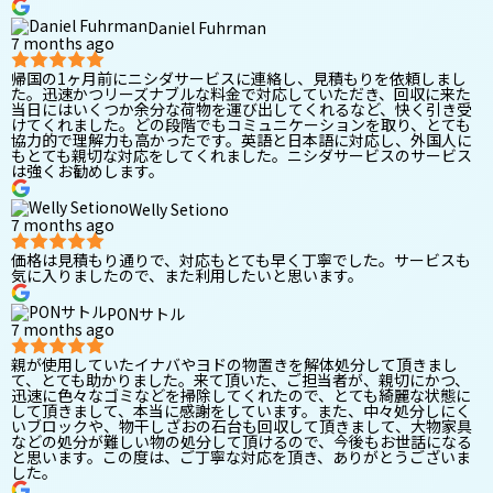
Daniel Fuhrman
7 months ago
帰国の1ヶ月前にニシダサービスに連絡し、見積もりを依頼しまし
た。迅速かつリーズナブルな料金で対応していただき、回収に来た
当日にはいくつか余分な荷物を運び出してくれるなど、快く引き受
けてくれました。どの段階でもコミュニケーションを取り、とても
協力的で理解力も高かったです。英語と日本語に対応し、外国人に
もとても親切な対応をしてくれました。ニシダサービスのサービス
は強くお勧めします。
Welly Setiono
7 months ago
価格は見積もり通りで、対応もとても早く丁寧でした。サービスも
気に入りましたので、また利用したいと思います。
PONサトル
7 months ago
親が使用していたイナバやヨドの物置きを解体処分して頂きまし
て、とても助かりました。来て頂いた、ご担当者が、親切にかつ、
迅速に色々なゴミなどを掃除してくれたので、とても綺麗な状態に
して頂きまして、本当に感謝をしています。また、中々処分しにく
いブロックや、物干しざおの石台も回収して頂きまして、大物家具
などの処分が難しい物の処分して頂けるので、今後もお世話になる
と思います。この度は、ご丁寧な対応を頂き、ありがとうございま
した。