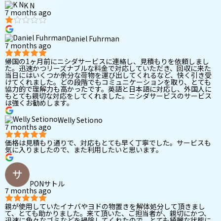
K N
7 months ago
Daniel Fuhrman
7 months ago
帰国の1ヶ月前にニシダサービスに連絡し、見積もりを依頼しまし
た。迅速かつリーズナブルな料金で対応していただき、回収に来た
当日にはいくつか余分な荷物を運び出してくれるなど、快く引き受
けてくれました。どの段階でもコミュニケーションを取り、とても
協力的で理解力も高かったです。英語と日本語に対応し、外国人に
もとても親切な対応をしてくれました。ニシダサービスのサービス
は強くお勧めします。
Welly Setiono
7 months ago
価格は見積もり通りで、対応もとても早く丁寧でした。サービスも
気に入りましたので、また利用したいと思います。
PONサトル
7 months ago
親が使用していたイナバやヨドの物置きを解体処分して頂きまし
て、とても助かりました。来て頂いた、ご担当者が、親切にかつ、
迅速に色々なゴミなどを掃除してくれたので、とても綺麗な状態に