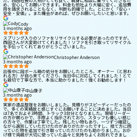
た、西田社長の人柄がとても良く、親身に相談に乗ってくださるた
め、安心してお願いできます。料金も他社より大幅に安く、追加費
用を請求されることもなく、判断も的確でした。とにかく「安心・
安全・安価」。また機会があれば、ぜひお願いしたいと思います。
Cody
3 months ago
スプリング入りのソファをリサイクルする必要があったのですが、
西田さんが大変助けてくれました！ソファを引き取ってリサイクル
を手伝ってくれてありがとうございました。
Christopher Anderson
3 months ago
出張中に段ボール箱の処分をお願いしたところ、オーナー（と思わ
れる方）が自ら来てくださり、当日中に対応してくれました！とて
も親切で丁寧な方で、本当に助かりました！強くお勧めします！
中山康子
3 months ago
実家の遺品整理をお願いしました。見積りがスピーディーだったの
で、多くの実績故と感じすぐにお願いすることに決めました。当日
は7名でおよそ3時間、トラック3台分となりました。現場リーダー
の方が朗らかで、手際よく指示されており、スタッフも優しい感じ
の方々で、作業は丁寧でした。残したい物もあり、一つずつ確認し
ながら選別していただけたのがありがたかったですし、捨て方に困
っていた物を追加で引き取っていただけたのも助かりました。おか
げ様で両親が大切に使っていた品々と気持ちよくお別れできまし