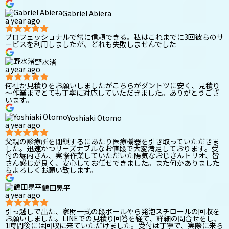
Gabriel Abiera
a year ago
プロフェッショナルで常に信頼できる。私はこれまでに3回彼らのサ
ービスを利用しましたが、どれも失敗しませんでした
野水渚
a year ago
何社か見積りをお願いしましたがこちらがダントツに安く、見積り
～作業までとても丁寧に対応していただきました。ありがとうござ
います。
Yoshiaki Otomo
a year ago
父親の診療所を閉鎖するにあたり医療機器を引き取っていただきま
した。迅速かつリーズナブルなお値段で大変満足しております。受
付の堀内さん、実際作業していただいた陽気なおじさんトリオ、皆
さん感じが良く、安心してお任せできました。また何かありました
らよろしくお願い致します。
鶴田晃平
a year ago
引っ越しで出た、家財一式の段ボールやら発泡スチロールの回収を
お願いしました。LINEでの見積り回答を経て、詳細の問合せをし、
1時間後には回収に来ていただけました。受付は丁寧で、実際に来ら