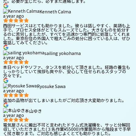
た。必要が生じたら、必ずまた連絡します。
Kenneth Calma
a year ago
西田サービスはとても助かりました。彼らは話しやすく、英語も上
手で、プロセス全体がとてもスムーズでした。大きなものを処分す
るのに苦労しましたが、すべてを迅速かつ専門的に処理してくれま
した。東京在住の外国人で粗大ごみの処分に困っている人は、ぜひ
電話してみてください。
sailing yokohama
a year ago
本日ベッドやソファ、タンスを処分して頂きました。経路の養生も
しっかりしていて挨拶も爽やか、安心して任せられるスタッフの
方々です。
Ryosuke Sawa
a year ago
追加の品物が出てしまいましたがご対応頂き大変助かりました。
本山ゆき
a year ago
電気屋さんに搬出不可と言われたドラム式洗濯機を、サッと分解回
収していただきました(３名作業¥55000)作業箇所から階段まで手早
く拭き取りまで。ご対応も感じよくとても助かりました。