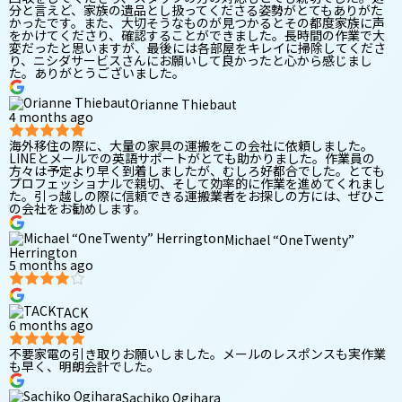
分と言えど、家族の遺品とし扱ってくださる姿勢がとてもありがた
かったです。また、大切そうなものが見つかるとその都度家族に声
をかけてくださり、確認することができました。長時間の作業で大
変だったと思いますが、最後には各部屋をキレイに掃除してくださ
り、ニシダサービスさんにお願いして良かったと心から感じまし
た。ありがとうございました。
Orianne Thiebaut
4 months ago
海外移住の際に、大量の家具の運搬をこの会社に依頼しました。
LINEとメールでの英語サポートがとても助かりました。作業員の
方々は予定より早く到着しましたが、むしろ好都合でした。とても
プロフェッショナルで親切、そして効率的に作業を進めてくれまし
た。引っ越しの際に信頼できる運搬業者をお探しの方には、ぜひこ
の会社をお勧めします。
Michael “OneTwenty”
Herrington
5 months ago
TACK
6 months ago
不要家電の引き取りお願いしました。メールのレスポンスも実作業
も早く、明朗会計でした。
Sachiko Ogihara