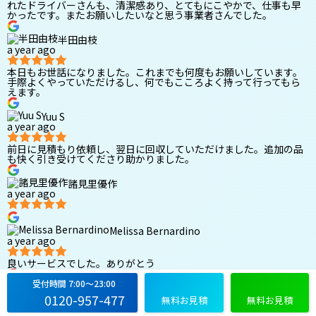
れたドライバーさんも、清潔感あり、とてもにこやかで、仕事も早
かったです。またお願いしたいなと思う事業者さんでした。
半田由枝
a year ago
本日もお世話になりました。これまでも何度もお願いしています。
手際よくやっていただけるし、何でもこころよく持って行ってもら
えます。
Yuu S
a year ago
前日に見積もり依頼し、翌日に回収していただけました。追加の品
も快く引き受けてくださり助かりました。
諸見里優作
a year ago
Melissa Bernardino
a year ago
良いサービスでした。ありがとう
受付時間 7:00〜23:00
Cris
a year ago
0120-957-477
無料お見積
無料お見積