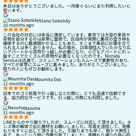
本日はありがとうございました。一月後ぐらいにまた利用したいと
思います。
Stano Sokolsky
10 months ago
この会社の対応には本当に満足しています。東京では大型の家具や
荷物を処分するのは非常に面倒で、区役所が実際に集荷の空き枠を
確保するのに数週間かかることもあり、そこまで事前に計画を立て
られる人は多くありません。私の場合、10年間住んでいたかなり広
いアパートから突然引っ越しが必要になり、小さなアパートに引っ
越すことでたくさんの荷物が必要なくなったのです。Nishida
Serviceは迅速で、コミュニケーションもスムーズで柔軟性があり、
すべてが非常にスムーズに進みました。ありがとうございました。
周りの人にもぜひお勧めします。
Moumita Das
11 months ago
日本でのゴミ処理や引っ越しなどの際に、とても迅速で信頼でき
る、協力的なサービスです。引っ越しの際にも利用しました。
Nanoha
11 months ago
LINEからのやり取りでしたが、スムーズに対応して頂きました。タ
ンス等の解体で出た廃材をお願いしました。写真を送信して、見積
もりをすぐに出して頂きました。 引取りまでも早く、軽トラ男性1
名で、あっという間に作業が完了しました。見積もり通りの良心的