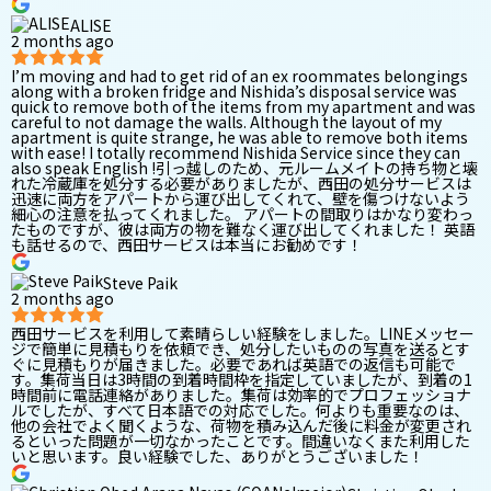
ALISE
2 months ago
I’m moving and had to get rid of an ex roommates belongings
along with a broken fridge and Nishida’s disposal service was
quick to remove both of the items from my apartment and was
careful to not damage the walls. Although the layout of my
apartment is quite strange, he was able to remove both items
with ease! I totally recommend Nishida Service since they can
also speak English !引っ越しのため、元ルームメイトの持ち物と壊
れた冷蔵庫を処分する必要がありましたが、西田の処分サービスは
迅速に両方をアパートから運び出してくれて、壁を傷つけないよう
細心の注意を払ってくれました。 アパートの間取りはかなり変わっ
たものですが、彼は両方の物を難なく運び出してくれました！ 英語
も話せるので、西田サービスは本当にお勧めです！
Steve Paik
2 months ago
西田サービスを利用して素晴らしい経験をしました。LINEメッセー
ジで簡単に見積もりを依頼でき、処分したいものの写真を送るとす
ぐに見積もりが届きました。必要であれば英語での返信も可能で
す。集荷当日は3時間の到着時間枠を指定していましたが、到着の1
時間前に電話連絡がありました。集荷は効率的でプロフェッショナ
ルでしたが、すべて日本語での対応でした。何よりも重要なのは、
他の会社でよく聞くような、荷物を積み込んだ後に料金が変更され
るといった問題が一切なかったことです。間違いなくまた利用した
いと思います。良い経験でした、ありがとうございました！