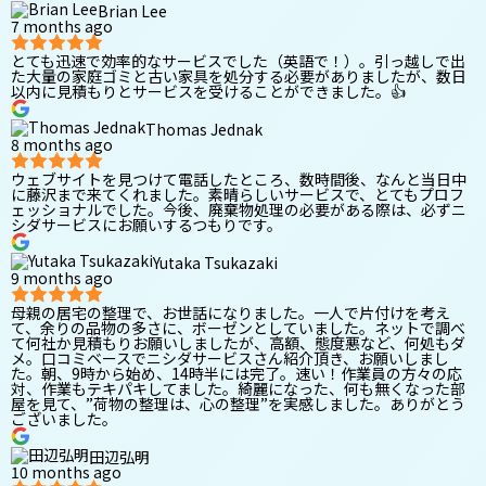
Brian Lee
7 months ago
とても迅速で効率的なサービスでした（英語で！）。引っ越しで出
た大量の家庭ゴミと古い家具を処分する必要がありましたが、数日
以内に見積もりとサービスを受けることができました。👍
Thomas Jednak
8 months ago
ウェブサイトを見つけて電話したところ、数時間後、なんと当日中
に藤沢まで来てくれました。素晴らしいサービスで、とてもプロフ
ェッショナルでした。今後、廃棄物処理の必要がある際は、必ずニ
シダサービスにお願いするつもりです。
Yutaka Tsukazaki
9 months ago
母親の居宅の整理で、お世話になりました。一人で片付けを考え
て、余りの品物の多さに、ボーゼンとしていました。ネットで調べ
て何社か見積もりお願いしましたが、高額、態度悪など、何処もダ
メ。口コミベースでニシダサービスさん紹介頂き、お願いしまし
た。朝、9時から始め、14時半には完了。速い！作業員の方々の応
対、作業もテキパキしてました。綺麗になった、何も無くなった部
屋を見て、”荷物の整理は、心の整理”を実感しました。ありがとう
ございました。
田辺弘明
10 months ago