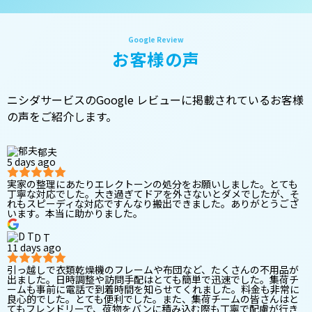
お客様の声
ニシダサービスのGoogle レビューに掲載されているお客様
の声をご紹介します。
郁夫
5 days ago
実家の整理にあたりエレクトーンの処分をお願いしました。とても
丁寧な対応でした。大き過ぎてドアを外さないとダメでしたが、そ
れもスピーディな対応ですんなり搬出できました。ありがとうござ
います。本当に助かりました。
D T
11 days ago
引っ越しで衣類乾燥機のフレームや布団など、たくさんの不用品が
出ました。日時調整や訪問手配はとても簡単で迅速でした。集荷チ
ームも事前に電話で到着時間を知らせてくれました。料金も非常に
良心的でした。とても便利でした。また、集荷チームの皆さんはと
てもフレンドリーで、荷物をバンに積み込む際も丁寧で配慮が行き