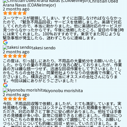
Christian Obed
Arana Navas (COANelmejor)
2 months ago
スーツケースが破損してしまい、すぐに出国しなければならなかっ
たので、「緊急不用品回収」サービスを依頼しました。英語で対応
してくれたので、本当に助かりました。他に英語対応のサービスが
見つからなかったからです。午後に依頼したところ、翌日の午後1時
には来てくれました。100%おすすめです。東京でまた同じような
緊急事態が発生したら、迷わずこちらに連絡します。
takesi sendo
2 months ago
この度は、引っ越しにあたり、不用品の大量処分をお願いいたしま
した。かなりの量の不用品があり当方心配しておりましたが、作業
員の方は嫌な顔一つせず、迅速な回収作業をして下さいました！し
かもこちらの会社さん、同業他社よりかなりの低価格で作業してく
ださいました。横浜近辺で、本当にオススメの会社さんになりま
す。今回は誠にありがとうございました！
kiyonobu morishita
2 months ago
今回、不用品回収等で依頼しましたが、とても満足しています。実
地見積もり後、翌日にはシステムで作成された見積書を発行してい
ただき、対応の早さと丁寧さに安心感がありました。他社では手書
きの見積書が多い中、非常に信頼できると感じました。作業日につ
いてもこちらの意見をしっかり聞いて調整してくださり、お願いし
づらいゴミについても的確に回収・処分していただけました。ま