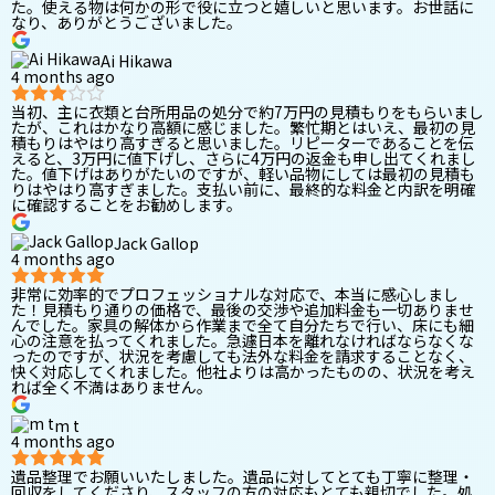
た。使える物は何かの形で役に立つと嬉しいと思います。お世話に
なり、ありがとうございました。
Ai Hikawa
4 months ago
当初、主に衣類と台所用品の処分で約7万円の見積もりをもらいまし
たが、これはかなり高額に感じました。繁忙期とはいえ、最初の見
積もりはやはり高すぎると思いました。リピーターであることを伝
えると、3万円に値下げし、さらに4万円の返金も申し出てくれまし
た。値下げはありがたいのですが、軽い品物にしては最初の見積も
りはやはり高すぎました。支払い前に、最終的な料金と内訳を明確
に確認することをお勧めします。
Jack Gallop
4 months ago
非常に効率的でプロフェッショナルな対応で、本当に感心しまし
た！見積もり通りの価格で、最後の交渉や追加料金も一切ありませ
んでした。家具の解体から作業まで全て自分たちで行い、床にも細
心の注意を払ってくれました。急遽日本を離れなければならなくな
ったのですが、状況を考慮しても法外な料金を請求することなく、
快く対応してくれました。他社よりは高かったものの、状況を考え
れば全く不満はありません。
m t
4 months ago
遺品整理でお願いいたしました。遺品に対してとても丁寧に整理・
回収をしてくださり、スタッフの方の対応もとても親切でした。処