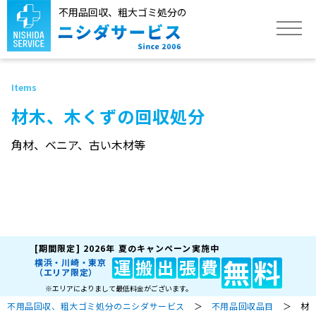
不用品回収、粗大ゴミ処分の
トップ
材木、木くずの回収処分
サービス
角材、ベニア、古い木材等
不用品回収品目
作業実績
[期間限定]
2026年 夏のキャンペーン実施中
よくあるご質問
無
料
運
搬
出
張
費
横浜・川崎・東京
（エリア限定）
※エリアによりまして最低料金がございます。
不用品回収、粗大ゴミ処分のニシダサービス
＞
不用品回収品目
＞ 材木