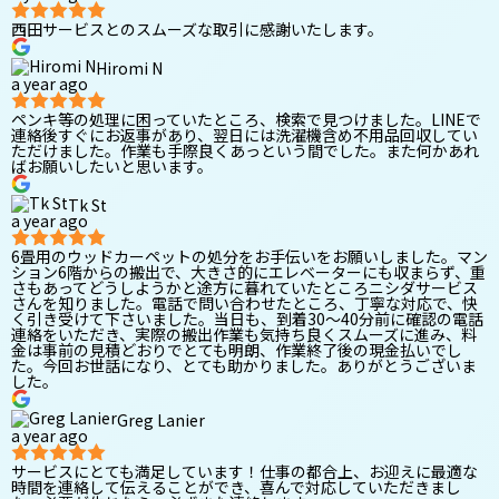
西田サービスとのスムーズな取引に感謝いたします。
Hiromi N
a year ago
ペンキ等の処理に困っていたところ、検索で見つけました。LINEで
連絡後すぐにお返事があり、翌日には洗濯機含め不用品回収してい
ただけました。作業も手際良くあっという間でした。また何かあれ
ばお願いしたいと思います。
Tk St
a year ago
6畳用のウッドカーペットの処分をお手伝いをお願いしました。マン
ション6階からの搬出で、大きさ的にエレベーターにも収まらず、重
さもあってどうしようかと途方に暮れていたところニシダサービス
さんを知りました。電話で問い合わせたところ、丁寧な対応で、快
く引き受けて下さいました。当日も、到着30〜40分前に確認の電話
連絡をいただき、実際の搬出作業も気持ち良くスムーズに進み、料
金は事前の見積どおりでとても明朗、作業終了後の現金払いでし
た。今回お世話になり、とても助かりました。ありがとうございま
した。
Greg Lanier
a year ago
サービスにとても満足しています！仕事の都合上、お迎えに最適な
時間を連絡して伝えることができ、喜んで対応していただきまし