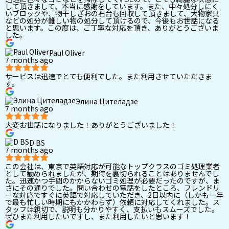
して頂きまして、本当に感謝をしています。また、中々処分しにく
いブロックや、物干しざおの石台も回収して頂きまして、大物家具
などの処分が難しい物の処分して頂けるので、今後もお世話になる
と思います。この度は、ご丁寧な対応を頂き、ありがとうございま
した。
Paul Oliver
7 months ago
サービスは迅速でとても便利でした。また利用させていただきま
す。
Элина Цителадзе
7 months ago
大変お世話になりました！ありがとうございました！
D BS
7 months ago
この会社は、東京で英語対応が可能なトップクラスのゴミ処理業者
として勧められましたが、期待を裏切られることはありませんでし
た。迅速かつ手間のかからないゴミ処理が必要だったのですが、ま
さにその通りでした。問い合わせの電話をしたところ、フレンドリ
ーな対応ですぐに英語で対応していただき、2日以内に（しかも一年
で最も忙しい時期にもかかわらず）依頼に対応してくれました。ス
タッフは親切で、説明も分かりやすく、支払いもスムーズでした。
ぜひまた利用したいですし、また利用したいと思います！