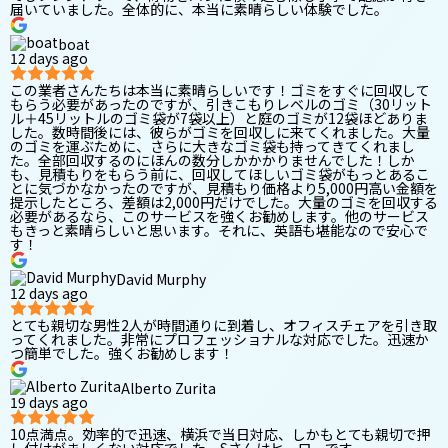
届いていました。全体的に、本当に素晴らしい体験でした。
boat
12 days ago
この業者さんたちは本当に素晴らしいです！ゴミをすぐに回収して
もらう必要があったのですが、引きこもりレベルのゴミ（30リット
ル＋45リットルのゴミ袋が7袋以上）と庭のゴミが12袋ほどありま
した。数時間後には、彼らがゴミを回収しに来てくれました。大量
のゴミを運ぶために、さらに大きなゴミ袋も持ってきてくれまし
た。全部回収するのにほんの数分しかかかりませんでした！しか
も、見積もりをもらう前に、回収してほしいゴミ袋がもっとあるこ
とに気づかなかったのですが、見積もり価格より5,000円高い金額を
提示したところ、差額は2,000円だけでした。大量のゴミを回収する
必要があるなら、このサービスを強くお勧めします。他のサービス
もきっと素晴らしいと思います。それに、英語も堪能なので安心で
す！
David Murphy
12 days ago
とても親切な男性2人が時間通りに到着し、オフィスチェアを引き取
ってくれました。非常にプロフェッショナルな対応でした。迅速か
つ簡単でした。強くお勧めします！
Alberto Zurita
19 days ago
10点満点。効率的で迅速、横浜で当日対応、しかもとても親切で押
し付けがましくない対応でした。Sさんはヒーローです。