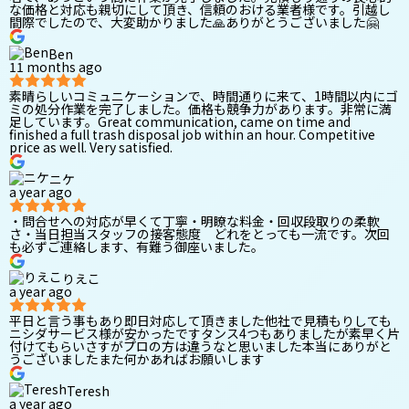
な価格と対応も親切にして頂き、信頼のおける業者様です。引越し
間際でしたので、大変助かりました🙏ありがとうございました🤗
Ben
11 months ago
素晴らしいコミュニケーションで、時間通りに来て、1時間以内にゴ
ミの処分作業を完了しました。価格も競争力があります。非常に満
足しています。Great communication, came on time and
finished a full trash disposal job within an hour. Competitive
price as well. Very satisfied.
ニケ
a year ago
・問合せへの対応が早くて丁寧・明瞭な料金・回収段取りの柔軟
さ・当日担当スタッフの接客態度 どれをとっても一流です。次回
も必ずご連絡します、有難う御座いました。
りえこ
a year ago
平日と言う事もあり即日対応して頂きました他社で見積もりしても
ニシダサービス様が安かったですタンス4つもありましたが素早く片
付けてもらいさすがプロの方は違うなと思いました本当にありがと
うございましたまた何かあればお願いします
Teresh
a year ago