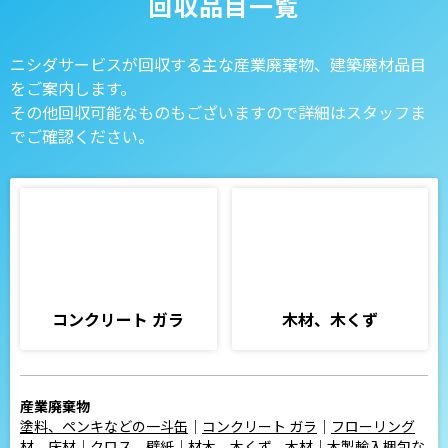
回収品目一覧
ニシダサービスが回収する主な産業廃棄物、建築廃材品目
をご案内します。
その他回収可能なものもございますので詳細はスタッフま
でご確認ください。
コンクリート ガラ
木材、木くず
産業廃棄物
塗料、ペンキなどの一斗缶
｜
コンクリート ガラ
｜
フローリング
材、床材
｜
クロス、壁紙
｜
材木、木くず、木材
｜
木製輸入梱包な