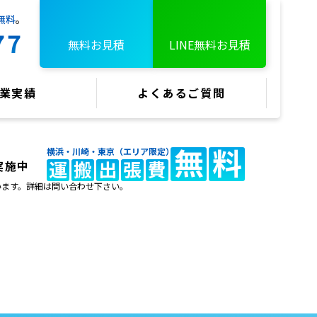
無料
。
77
無料お見積
LINE無料お見積
業実績
よくあるご質問
無
料
横浜・川崎・東京（エリア限定）
運
搬
出
張
費
実施中
います。
詳細は問い合わせ下さい。