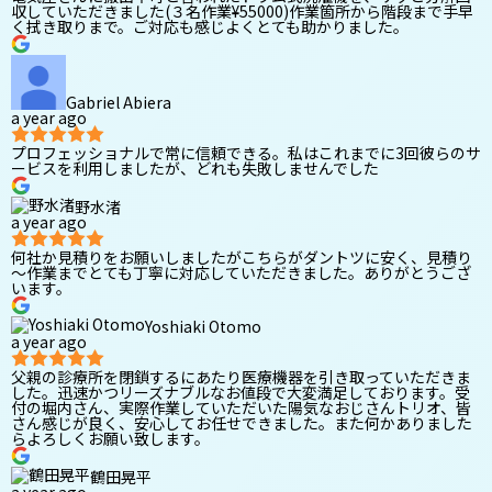
収していただきました(３名作業¥55000)作業箇所から階段まで手早
く拭き取りまで。ご対応も感じよくとても助かりました。
Gabriel Abiera
a year ago
プロフェッショナルで常に信頼できる。私はこれまでに3回彼らのサ
ービスを利用しましたが、どれも失敗しませんでした
野水渚
a year ago
何社か見積りをお願いしましたがこちらがダントツに安く、見積り
～作業までとても丁寧に対応していただきました。ありがとうござ
います。
Yoshiaki Otomo
a year ago
父親の診療所を閉鎖するにあたり医療機器を引き取っていただきま
した。迅速かつリーズナブルなお値段で大変満足しております。受
付の堀内さん、実際作業していただいた陽気なおじさんトリオ、皆
さん感じが良く、安心してお任せできました。また何かありました
らよろしくお願い致します。
鶴田晃平
a year ago