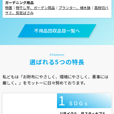
ガーデニング用品
物置
｜
物干し竿、ガーデン用品
｜
プランター、植木鉢
｜
高枝切バ
サミ、剪定ばさみ
不用品回収品目一覧へ
選ばれる5つの特長
私どもは「お財布にやさしく、環境にやさしく、悪事には
厳しく。」をモットーに日々努めております。
ＳＤＧ s
リサイクル、サスティナブル