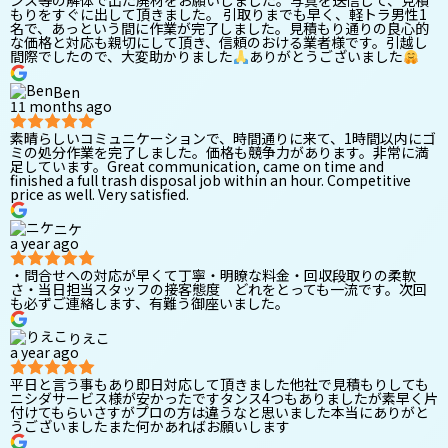
ンス等の解体で出た廃材をお願いしました。写真を送信して、見積
もりをすぐに出して頂きました。 引取りまでも早く、軽トラ男性1
名で、あっという間に作業が完了しました。見積もり通りの良心的
な価格と対応も親切にして頂き、信頼のおける業者様です。引越し
間際でしたので、大変助かりました
ありがとうございました
Ben
11 months ago
素晴らしいコミュニケーションで、時間通りに来て、1時間以内にゴ
ミの処分作業を完了しました。価格も競争力があります。非常に満
足しています。Great communication, came on time and
finished a full trash disposal job within an hour. Competitive
price as well. Very satisfied.
ニケ
a year ago
・問合せへの対応が早くて丁寧・明瞭な料金・回収段取りの柔軟
さ・当日担当スタッフの接客態度 どれをとっても一流です。次回
も必ずご連絡します、有難う御座いました。
りえこ
a year ago
平日と言う事もあり即日対応して頂きました他社で見積もりしても
ニシダサービス様が安かったですタンス4つもありましたが素早く片
付けてもらいさすがプロの方は違うなと思いました本当にありがと
うございましたまた何かあればお願いします