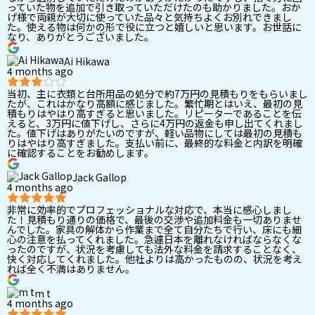
っていた物を追加で引き取っていただけたのも助かりました。おか
げ様で両親が大切に使っていた品々と気持ちよくお別れできまし
た。使える物は何かの形で役に立つと嬉しいと思います。お世話に
なり、ありがとうございました。
Ai Hikawa
4 months ago
当初、主に衣類と台所用品の処分で約7万円の見積もりをもらいまし
たが、これはかなり高額に感じました。繁忙期とはいえ、最初の見
積もりはやはり高すぎると思いました。リピーターであることを伝
えると、3万円に値下げし、さらに4万円の返金も申し出てくれまし
た。値下げはありがたいのですが、軽い品物にしては最初の見積も
りはやはり高すぎました。支払い前に、最終的な料金と内訳を明確
に確認することをお勧めします。
Jack Gallop
4 months ago
非常に効率的でプロフェッショナルな対応で、本当に感心しまし
た！見積もり通りの価格で、最後の交渉や追加料金も一切ありませ
んでした。家具の解体から作業まで全て自分たちで行い、床にも細
心の注意を払ってくれました。急遽日本を離れなければならなくな
ったのですが、状況を考慮しても法外な料金を請求することなく、
快く対応してくれました。他社よりは高かったものの、状況を考え
れば全く不満はありません。
m t
4 months ago