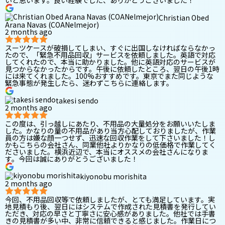
いと思います。良い経験でした、ありがとうございました！
Christian Obed
Arana Navas (COANelmejor)
2 months ago
スーツケースが破損してしまい、すぐに出国しなければならなかっ
たので、「緊急不用品回収」サービスを依頼しました。英語で対応
してくれたので、本当に助かりました。他に英語対応のサービスが
見つからなかったからです。午後に依頼したところ、翌日の午後1時
には来てくれました。100%おすすめです。東京でまた同じような
緊急事態が発生したら、迷わずこちらに連絡します。
takesi sendo
2 months ago
この度は、引っ越しにあたり、不用品の大量処分をお願いいたしま
した。かなりの量の不用品があり当方心配しておりましたが、作業
員の方は嫌な顔一つせず、迅速な回収作業をして下さいました！し
かもこちらの会社さん、同業他社よりかなりの低価格で作業してく
ださいました。横浜近辺で、本当にオススメの会社さんになりま
す。今回は誠にありがとうございました！
kiyonobu morishita
2 months ago
今回、不用品回収等で依頼しましたが、とても満足しています。実
地見積もり後、翌日にはシステムで作成された見積書を発行してい
ただき、対応の早さと丁寧さに安心感がありました。他社では手書
きの見積書が多い中、非常に信頼できると感じました。作業日につ