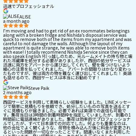
迅速でプロフェッショナル
ALISE
a month ago
I’m moving and had to get rid of an ex roommates belongings
along with a broken fridge and Nishida’s disposal service was
quick to remove both of the items from my apartment and was
careful to not damage the walls. Although the layout of my
apartment is quite strange, he was able to remove both items
with ease! I totally recommend Nishida Service since they can
also speak English !引っ越しのため、元ルームメイトの持ち物と壊
れた冷蔵庫を処分する必要がありましたが、西田の処分サービスは
迅速に両方をアパートから運び出してくれて、壁を傷つけないよう
細心の注意を払ってくれました。 アパートの間取りはかなり変わっ
たものですが、彼は両方の物を難なく運び出してくれました！ 英語
も話せるので、西田サービスは本当にお勧めです！
Steve Paik
2 months ago
西田サービスを利用して素晴らしい経験をしました。LINEメッセー
ジで簡単に見積もりを依頼でき、処分したいものの写真を送るとす
ぐに見積もりが届きました。必要であれば英語での返信も可能で
す。集荷当日は3時間の到着時間枠を指定していましたが、到着の1
時間前に電話連絡がありました。集荷は効率的でプロフェッショナ
ルでしたが、すべて日本語での対応でした。何よりも重要なのは、
他の会社でよく聞くような、荷物を積み込んだ後に料金が変更され
るといった問題が一切なかったことです。間違いなくまた利用した