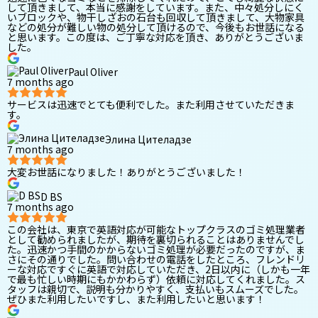
して頂きまして、本当に感謝をしています。また、中々処分しにく
いブロックや、物干しざおの石台も回収して頂きまして、大物家具
などの処分が難しい物の処分して頂けるので、今後もお世話になる
と思います。この度は、ご丁寧な対応を頂き、ありがとうございま
した。
Paul Oliver
7 months ago
サービスは迅速でとても便利でした。また利用させていただきま
す。
Элина Цителадзе
7 months ago
大変お世話になりました！ありがとうございました！
D BS
7 months ago
この会社は、東京で英語対応が可能なトップクラスのゴミ処理業者
として勧められましたが、期待を裏切られることはありませんでし
た。迅速かつ手間のかからないゴミ処理が必要だったのですが、ま
さにその通りでした。問い合わせの電話をしたところ、フレンドリ
ーな対応ですぐに英語で対応していただき、2日以内に（しかも一年
で最も忙しい時期にもかかわらず）依頼に対応してくれました。ス
タッフは親切で、説明も分かりやすく、支払いもスムーズでした。
ぜひまた利用したいですし、また利用したいと思います！