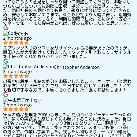
いてもこちらの意見をしっかり聞いて調整してくださり、お願いし
づらいゴミについても的確に回収・処分していただけました。ま
た、西田社長の人柄がとても良く、親身に相談に乗ってくださるた
め、安心してお願いできます。料金も他社より大幅に安く、追加費
用を請求されることもなく、判断も的確でした。とにかく「安心・
安全・安価」。また機会があれば、ぜひお願いしたいと思います。
Cody
2 months ago
スプリング入りのソファをリサイクルする必要があったのですが、
西田さんが大変助けてくれました！ソファを引き取ってリサイクル
を手伝ってくれてありがとうございました。
Christopher Anderson
3 months ago
出張中に段ボール箱の処分をお願いしたところ、オーナー（と思わ
れる方）が自ら来てくださり、当日中に対応してくれました！とて
も親切で丁寧な方で、本当に助かりました！強くお勧めします！
中山康子
3 months ago
実家の遺品整理をお願いしました。見積りがスピーディーだったの
で、多くの実績故と感じすぐにお願いすることに決めました。当日
は7名でおよそ3時間、トラック3台分となりました。現場リーダー
の方が朗らかで、手際よく指示されており、スタッフも優しい感じ
の方々で、作業は丁寧でした。残したい物もあり、一つずつ確認し
ながら選別していただけたのがありがたかったですし、捨て方に困