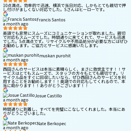
10点満点。効率的で迅速、横浜で当日対応、しかもとても親切で押
し付けがましくない対応でした。Sさんはヒーローです。
Francis Santos
a month ago
英語でも非常にスムーズにコミュニケーションが取れました。親切
で対応もスムーズでした。時間通りに来てくれて、サービスも迅速
でした。5点満点です。リサイクルや不用品処分が必要な方にはぜひ
お勧めします。ご協力とサービスに感謝いたします。
muskan purohit
a month ago
西田さんのサービスは本当に素晴らしく、まさに救世主です！！サ
ービスはとてもスムーズで、スタッフの方々もとても親切です。リ
サイクル品をすぐに回収したいなら、ぜひ西田さんのサービスを利
用することをお勧めします！！英語での対応もしてくれるので、本
当に助かります！！ありがとうございます！！
Josue Castillo
a month ago
時間通りに到着し、すべてを完璧にこなしてくれました。本当にあ
りがとうございました。
Nate Berkopec
a month ago