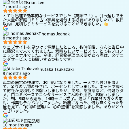
Brian Lee
7 months ago
とても迅速で効率的なサービスでした（英語で！）。引っ越しで出
た大量の家庭ゴミと古い家具を処分する必要がありましたが、数日
以内に見積もりとサービスを受けることができました。
Thomas Jednak
8 months ago
ウェブサイトを見つけて電話したところ、数時間後、なんと当日中
に藤沢まで来てくれました。素晴らしいサービスで、とてもプロフ
ェッショナルでした。今後、廃棄物処理の必要がある際は、必ずニ
シダサービスにお願いするつもりです。
Yutaka Tsukazaki
9 months ago
母親の居宅の整理で、お世話になりました。一人で片付けを考え
て、余りの品物の多さに、ボーゼンとしていました。ネットで調べ
て何社か見積もりお願いしましたが、高額、態度悪など、何処もダ
メ。口コミベースでニシダサービスさん紹介頂き、お願いしまし
た。朝、9時から始め、14時半には完了。速い！作業員の方々の応
対、作業もテキパキしてました。綺麗になった、何も無くなった部
屋を見て、”荷物の整理は、心の整理”を実感しました。ありがとう
ございました。
田辺弘明
10 months ago