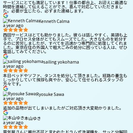
サービスにとても満足しています！仕事の都合上、お迎えに最適な
時間を連絡して伝えることができ、喜んで対応していただきまし
た。必要が生じたら、必ずまた連絡します。
Kenneth Calma
a year ago
西田サービスはとても助かりました。彼らは話しやすく、英語も上
手で、プロセス全体がとてもスムーズでした。大きなものを処分す
るのに苦労しましたが、すべてを迅速かつ専門的に処理してくれま
した。東京在住の外国人で粗大ごみの処分に困っている人は、ぜひ
電話してみてください。
sailing yokohama
a year ago
本日ベッドやソファ、タンスを処分して頂きました。経路の養生も
しっかりしていて挨拶も爽やか、安心して任せられるスタッフの
方々です。
Ryosuke Sawa
a year ago
追加の品物が出てしまいましたがご対応頂き大変助かりました。
本山ゆき
a year ago
電気屋さんに搬出不可と言われたドラム式洗濯機を、サッと分解回