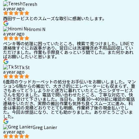
Teresh
a year ago
西田サービスとのスムーズな取引に感謝いたします。
Hiromi N
a year ago
ペンキ等の処理に困っていたところ、検索で見つけました。LINEで
連絡後すぐにお返事があり、翌日には洗濯機含め不用品回収してい
ただけました。作業も手際良くあっという間でした。また何かあれ
ばお願いしたいと思います。
Tk St
a year ago
6畳用のウッドカーペットの処分をお手伝いをお願いしました。マン
ション6階からの搬出で、大きさ的にエレベーターにも収まらず、重
さもあってどうしようかと途方に暮れていたところニシダサービス
さんを知りました。電話で問い合わせたところ、丁寧な対応で、快
く引き受けて下さいました。当日も、到着30〜40分前に確認の電話
連絡をいただき、実際の搬出作業も気持ち良くスムーズに進み、料
金は事前の見積どおりでとても明朗、作業終了後の現金払いでし
た。今回お世話になり、とても助かりました。ありがとうございま
した。
Greg Lanier
a year ago