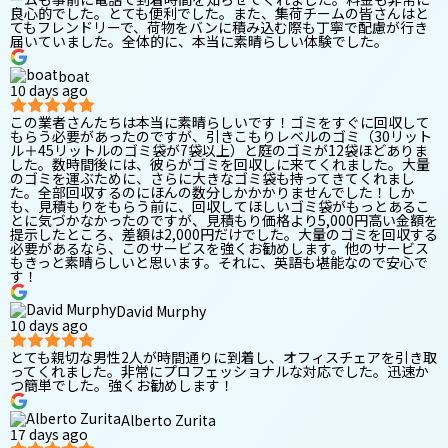
良心的でした。とても便利でした。また、集荷チームの皆さんはと
てもフレンドリーで、荷物をバンに積み込む際も丁寧で配慮が行き
届いていました。全体的に、本当に素晴らしい体験でした。
boat
10 days ago
この業者さんたちは本当に素晴らしいです！ゴミをすぐに回収して
もらう必要があったのですが、引きこもりレベルのゴミ（30リット
ル＋45リットルのゴミ袋が7袋以上）と庭のゴミが12袋ほどありま
した。数時間後には、彼らがゴミを回収しに来てくれました。大量
のゴミを運ぶために、さらに大きなゴミ袋も持ってきてくれまし
た。全部回収するのにほんの数分しかかかりませんでした！しか
も、見積もりをもらう前に、回収してほしいゴミ袋がもっとあるこ
とに気づかなかったのですが、見積もり価格より5,000円高い金額を
提示したところ、差額は2,000円だけでした。大量のゴミを回収する
必要があるなら、このサービスを強くお勧めします。他のサービス
もきっと素晴らしいと思います。それに、英語も堪能なので安心で
す！
David Murphy
10 days ago
とても親切な男性2人が時間通りに到着し、オフィスチェアを引き取
ってくれました。非常にプロフェッショナルな対応でした。迅速か
つ簡単でした。強くお勧めします！
Alberto Zurita
17 days ago