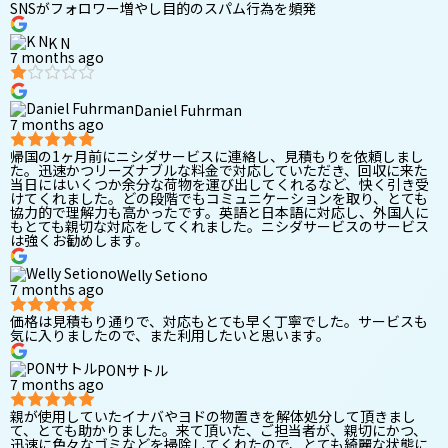
SNSがフォロワー増やし目的のスパム行為を頻発
K N
7 months ago
Daniel Fuhrman
7 months ago
帰国の1ヶ月前にニシダサービスに連絡し、見積もりを依頼しまし
た。迅速かつリーズナブルな料金で対応していただき、回収に来た
当日にはいくつか余分な荷物を運び出してくれるなど、快く引き受
けてくれました。どの段階でもコミュニケーションを取り、とても
協力的で理解力も高かったです。英語と日本語に対応し、外国人に
もとても親切な対応をしてくれました。ニシダサービスのサービス
は強くお勧めします。
Welly Setiono
7 months ago
価格は見積もり通りで、対応もとても早く丁寧でした。サービスも
気に入りましたので、また利用したいと思います。
PONサトル
7 months ago
親が使用していたイナバやヨドの物置きを解体処分して頂きまし
て、とても助かりました。来て頂いた、ご担当者が、親切にかつ、
迅速に色々なゴミなどを掃除してくれたので、とても綺麗な状態に