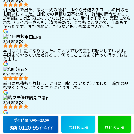
引っ越しで出た、家財一式の段ボールやら発泡スチロールの回収を
お願いしました。LINEでの見積り回答を経て、詳細の問合せをし、
1時間後には回収に来ていただけました。受付は丁寧で、実際に来ら
れたドライバーさんも、清潔感あり、とてもにこやかで、仕事も早
かったです。またお願いしたいなと思う事業者さんでした。
半田由枝
a year ago
本日もお世話になりました。これまでも何度もお願いしています。
手際よくやっていただけるし、何でもこころよく持って行ってもら
えます。
Yuu S
a year ago
前日に見積もり依頼し、翌日に回収していただけました。追加の品
も快く引き受けてくださり助かりました。
諸見里優作
a year ago
Melissa Bernardino
受付時間 7:00〜23:00
a year ago
0120-957-477
無料お見積
無料お見積
良いサービスでした。ありがとう