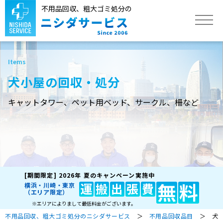
不用品回収、粗大ゴミ処分の
トップ
犬小屋の回収・処分
サービス
キャットタワー、ペット用ベッド、サークル、柵など
不用品回収品目
作業実績
[期間限定]
2026年 夏のキャンペーン実施中
よくあるご質問
無
料
運
搬
出
張
費
横浜・川崎・東京
（エリア限定）
※エリアによりまして最低料金がございます。
不用品回収、粗大ゴミ処分のニシダサービス
＞
不用品回収品目
＞ 犬小