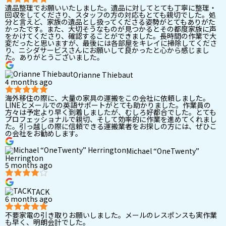
遺品整理でお願いいたしました。遺品に対してとても丁寧に整理・
回収をしてくださり、スタッフの方の対応もとても親切でした。処
分と言えど、家族の遺品とし扱ってくださる姿勢がとてもありがた
かったです。また、大切そうなものが見つかるとその都度家族に声
をかけてくださり、確認することができました。長時間の作業で大
変だったと思いますが、最後には各部屋をキレイに掃除してくださ
り、ニシダサービスさんにお願いして良かったと心から感じまし
た。ありがとうございました。
Orianne Thiebaut
4 months ago
海外移住の際に、大量の家具の運搬をこの会社に依頼しました。
LINEとメールでの英語サポートがとても助かりました。作業員の
方々は予定より早く到着しましたが、むしろ好都合でした。とても
プロフェッショナルで親切、そして効率的に作業を進めてくれまし
た。引っ越しの際に信頼できる運搬業者をお探しの方には、ぜひこ
の会社をお勧めします。
Michael “OneTwenty”
Herrington
5 months ago
TACK
6 months ago
不要家電の引き取りお願いしました。メールのレスポンスも実作業
も早く、明朗会計でした。