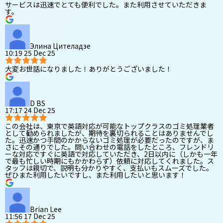
サービスは迅速でとても便利でした。また利用させていただきま
す。
Элина Цителадзе
10:19 25 Dec 25
大変お世話になりました！ありがとうございました！
D BS
17:17 24 Dec 25
この会社は、東京で英語対応が可能なトップクラスのゴミ処理業者
として勧められましたが、期待を裏切られることはありませんでし
た。迅速かつ手間のかからないゴミ処理が必要だったのですが、ま
さにその通りでした。問い合わせの電話をしたところ、フレンドリ
ーな対応ですぐに英語で対応していただき、2日以内に（しかも一年
で最も忙しい時期にもかかわらず）依頼に対応してくれました。ス
タッフは親切で、説明も分かりやすく、支払いもスムーズでした。
ぜひまた利用したいですし、また利用したいと思います！
Brian Lee
11:56 17 Dec 25