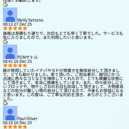
は強くお勧めします。
Welly Setiono
08:12 27 Dec 25
価格は見積もり通りで、対応もとても早く丁寧でした。サービスも
気に入りましたので、また利用したいと思います。
PONサトル
08:41 26 Dec 25
親が使用していたイナバやヨドの物置きを解体処分して頂きまし
て、とても助かりました。来て頂いた、ご担当者が、親切にかつ、
迅速に色々なゴミなどを掃除してくれたので、とても綺麗な状態に
して頂きまして、本当に感謝をしています。また、中々処分しにく
いブロックや、物干しざおの石台も回収して頂きまして、大物家具
などの処分が難しい物の処分して頂けるので、今後もお世話になる
と思います。この度は、ご丁寧な対応を頂き、ありがとうございま
した。
Paul Oliver
06:19 26 Dec 25