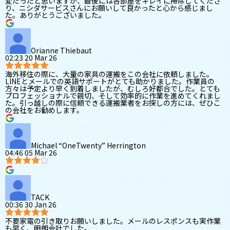
変だったと思いますが、最後には各部屋をキレイに掃除してくださ
り、ニシダサービスさんにお願いして良かったと心から感じまし
た。ありがとうございました。
Orianne Thiebaut
02:23 20 Mar 26
海外移住の際に、大量の家具の運搬をこの会社に依頼しました。
LINEとメールでの英語サポートがとても助かりました。作業員の
方々は予定より早く到着しましたが、むしろ好都合でした。とても
プロフェッショナルで親切、そして効率的に作業を進めてくれまし
た。引っ越しの際に信頼できる運搬業者をお探しの方には、ぜひこ
の会社をお勧めします。
Michael “OneTwenty” Herrington
04:46 05 Mar 26
TACK
00:36 30 Jan 26
不要家電の引き取りお願いしました。メールのレスポンスも実作業
も早く、明朗会計でした。