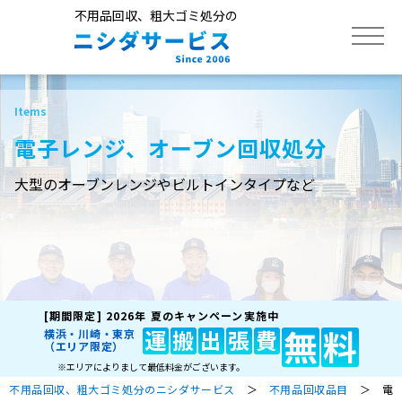
不用品回収、粗大ゴミ処分の
トップ
電子レンジ、オーブン回収処分
サービス
大型のオーブンレンジやビルトインタイプなど
不用品回収品目
作業実績
[期間限定]
2026年 夏のキャンペーン実施中
よくあるご質問
無
料
運
搬
出
張
費
横浜・川崎・東京
（エリア限定）
※エリアによりまして最低料金がございます。
不用品回収、粗大ゴミ処分のニシダサービス
＞
不用品回収品目
＞ 電子