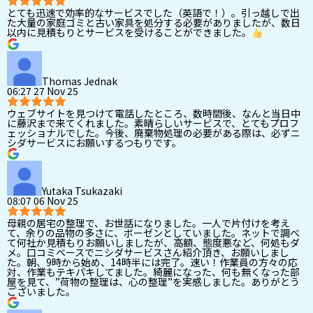
とても迅速で効率的なサービスでした（英語で！）。引っ越しで出
た大量の家庭ゴミと古い家具を処分する必要がありましたが、数日
以内に見積もりとサービスを受けることができました。
Thomas Jednak
06:27 27 Nov 25
ウェブサイトを見つけて電話したところ、数時間後、なんと当日中
に藤沢まで来てくれました。素晴らしいサービスで、とてもプロフ
ェッショナルでした。今後、廃棄物処理の必要がある際は、必ずニ
シダサービスにお願いするつもりです。
Yutaka Tsukazaki
08:07 06 Nov 25
母親の居宅の整理で、お世話になりました。一人で片付けを考え
て、余りの品物の多さに、ボーゼンとしていました。ネットで調べ
て何社か見積もりお願いしましたが、高額、態度悪など、何処もダ
メ。口コミベースでニシダサービスさん紹介頂き、お願いしまし
た。朝、9時から始め、14時半には完了。速い！作業員の方々の応
対、作業もテキパキしてました。綺麗になった、何も無くなった部
屋を見て、”荷物の整理は、心の整理”を実感しました。ありがとう
ございました。