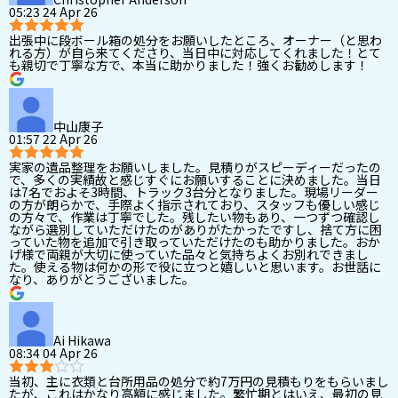
05:23 24 Apr 26
出張中に段ボール箱の処分をお願いしたところ、オーナー（と思わ
れる方）が自ら来てくださり、当日中に対応してくれました！とて
も親切で丁寧な方で、本当に助かりました！強くお勧めします！
中山康子
01:57 22 Apr 26
実家の遺品整理をお願いしました。見積りがスピーディーだったの
で、多くの実績故と感じすぐにお願いすることに決めました。当日
は7名でおよそ3時間、トラック3台分となりました。現場リーダー
の方が朗らかで、手際よく指示されており、スタッフも優しい感じ
の方々で、作業は丁寧でした。残したい物もあり、一つずつ確認し
ながら選別していただけたのがありがたかったですし、捨て方に困
っていた物を追加で引き取っていただけたのも助かりました。おか
げ様で両親が大切に使っていた品々と気持ちよくお別れできまし
た。使える物は何かの形で役に立つと嬉しいと思います。お世話に
なり、ありがとうございました。
Ai Hikawa
08:34 04 Apr 26
当初、主に衣類と台所用品の処分で約7万円の見積もりをもらいまし
たが、これはかなり高額に感じました。繁忙期とはいえ、最初の見