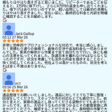
積もりはやはり高すぎると思いました。リピーターであることを伝
えると、3万円に値下げし、さらに4万円の返金も申し出てくれまし
た。値下げはありがたいのですが、軽い品物にしては最初の見積も
りはやはり高すぎました。支払い前に、最終的な料金と内訳を明確
に確認することをお勧めします。
Jack Gallop
05:12 27 Mar 26
非常に効率的でプロフェッショナルな対応で、本当に感心しまし
た！見積もり通りの価格で、最後の交渉や追加料金も一切ありませ
んでした。家具の解体から作業まで全て自分たちで行い、床にも細
心の注意を払ってくれました。急遽日本を離れなければならなくな
ったのですが、状況を考慮しても法外な料金を請求することなく、
快く対応してくれました。他社よりは高かったものの、状況を考え
れば全く不満はありません。
m t
05:56 25 Mar 26
遺品整理でお願いいたしました。遺品に対してとても丁寧に整理・
回収をしてくださり、スタッフの方の対応もとても親切でした。処
分と言えど、家族の遺品とし扱ってくださる姿勢がとてもありがた
かったです。また、大切そうなものが見つかるとその都度家族に声
をかけてくださり、確認することができました。長時間の作業で大