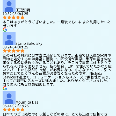
田辺弘明
10:52 08 Oct 25
本日はありがとうございました。一月後ぐらいにまた利用したいと
思います。
Stano Sokolsky
09:24 04 Oct 25
この会社の対応には本当に満足しています。東京では大型の家具や
荷物を処分するのは非常に面倒で、区役所が実際に集荷の空き枠を
確保するのに数週間かかることもあり、そこまで事前に計画を立て
られる人は多くありません。私の場合、10年間住んでいたかなり広
いアパートから突然引っ越しが必要になり、小さなアパートに引っ
越すことでたくさんの荷物が必要なくなったのです。Nishida
Serviceは迅速で、コミュニケーションもスムーズで柔軟性があり、
すべてが非常にスムーズに進みました。ありがとうございました。
周りの人にもぜひお勧めします。
Moumita Das
05:44 02 Sep 25
日本でのゴミ処理や引っ越しなどの際に、とても迅速で信頼でき