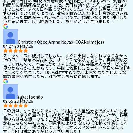
す。集荷当日は3時間の到着時間枠を指定していましたが、到着の1
時間前に電話連絡がありました。集荷は効率的でプロフェッショナ
ルでしたが、すべて日本語での対応でした。何よりも重要なのは、
他の会社でよく聞くような、荷物を積み込んだ後に料金が変更され
るといった問題が一切なかったことです。間違いなくまた利用した
いと思います。良い経験でした、ありがとうございました！
Christian Obed Arana Navas (COANelmejor)
04:27 30 May 26
スーツケースが破損してしまい、すぐに出国しなければならなかっ
たので、「緊急不用品回収」サービスを依頼しました。英語で対応
してくれたので、本当に助かりました。他に英語対応のサービスが
見つからなかったからです。午後に依頼したところ、翌日の午後1時
には来てくれました。100%おすすめです。東京でまた同じような
緊急事態が発生したら、迷わずこちらに連絡します。
takesi sendo
09:55 23 May 26
この度は、引っ越しにあたり、不用品の大量処分をお願いいたしま
した。かなりの量の不用品があり当方心配しておりましたが、作業
員の方は嫌な顔一つせず、迅速な回収作業をして下さいました！し
かもこちらの会社さん、同業他社よりかなりの低価格で作業してく
ださいました。横浜近辺で、本当にオススメの会社さんになりま
す。今回は誠にありがとうございました！