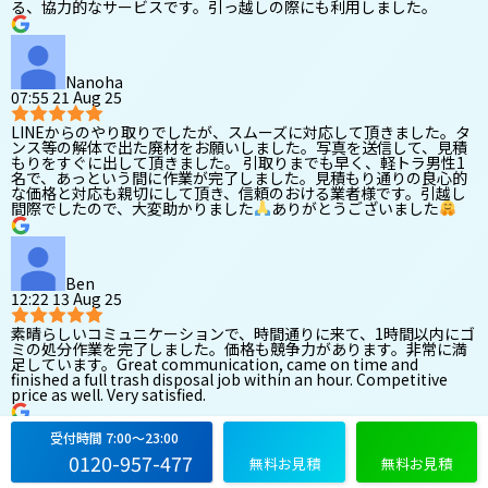
る、協力的なサービスです。引っ越しの際にも利用しました。
Nanoha
07:55 21 Aug 25
LINEからのやり取りでしたが、スムーズに対応して頂きました。タ
ンス等の解体で出た廃材をお願いしました。写真を送信して、見積
もりをすぐに出して頂きました。 引取りまでも早く、軽トラ男性1
名で、あっという間に作業が完了しました。見積もり通りの良心的
な価格と対応も親切にして頂き、信頼のおける業者様です。引越し
間際でしたので、大変助かりました
ありがとうございました
Ben
12:22 13 Aug 25
素晴らしいコミュニケーションで、時間通りに来て、1時間以内にゴ
ミの処分作業を完了しました。価格も競争力があります。非常に満
足しています。Great communication, came on time and
finished a full trash disposal job within an hour. Competitive
price as well. Very satisfied.
受付時間 7:00〜23:00
0120-957-477
無料お見積
無料お見積
ニケ
04:20 06 Aug 25