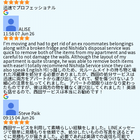
迅速でプロフェッショナル
ALISE
11:58 07 Jun 26
I’m moving and had to get rid of an ex roommates belongings
along with a broken fridge and Nishida’s disposal service was
quick to remove both of the items from my apartment and was
careful to not damage the walls. Although the layout of my
apartment is quite strange, he was able to remove both items
with ease! I totally recommend Nishida Service since they can
also speak English !引っ越しのため、元ルームメイトの持ち物と壊
れた冷蔵庫を処分する必要がありましたが、西田の処分サービスは
迅速に両方をアパートから運び出してくれて、壁を傷つけないよう
細心の注意を払ってくれました。 アパートの間取りはかなり変わっ
たものですが、彼は両方の物を難なく運び出してくれました！ 英語
も話せるので、西田サービスは本当にお勧めです！
Steve Paik
09:15 04 Jun 26
西田サービスを利用して素晴らしい経験をしました。LINEメッセー
ジで簡単に見積もりを依頼でき、処分したいものの写真を送るとす
ぐに見積もりが届きました。必要であれば英語での返信も可能で