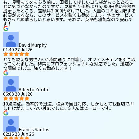
も、見積もりをもらう前に、回収してほしいゴミ袋がもっとあるこ
とに気づかなかったのですが、見積もり価格より5,000円高い金額を
提示したところ、差額は2,000円だけでした。大量のゴミを回収する
必要があるなら、このサービスを強くお勧めします。他のサービス
もきっと素晴らしいと思います。それに、英語も堪能なので安心で
す！
David Murphy
01:40 27 Jul 26
とても親切な男性2人が時間通りに到着し、オフィスチェアを引き取
ってくれました。非常にプロフェッショナルな対応でした。迅速か
つ簡単でした。強くお勧めします！
Alberto Zurita
06:08 20 Jul 26
10点満点。効率的で迅速、横浜で当日対応、しかもとても親切で押
し付けがましくない対応でした。Sさんはヒーローです。
Francis Santos
02:16 23 Jun 26