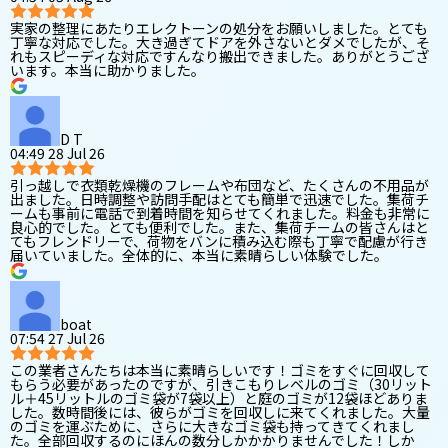
実家の整理にあたりエレクトーンの処分をお願いしました。とても
丁寧な対応でした。大き過ぎてドアを外さないとダメでしたが、そ
れもスピーディな対応ですんなり搬出できました。ありがとうござ
います。本当に助かりました。
D T
04:49 28 Jul 26
引っ越しで衣類乾燥機のフレームや布団など、たくさんの不用品が
出ました。日時調整や訪問手配はとても簡単で迅速でした。集荷チ
ームも事前に電話で到着時間を知らせてくれました。料金も非常に
良心的でした。とても便利でした。また、集荷チームの皆さんはと
てもフレンドリーで、荷物をバンに積み込む際も丁寧で配慮が行き
届いていました。全体的に、本当に素晴らしい体験でした。
boat
07:54 27 Jul 26
この業者さんたちは本当に素晴らしいです！ゴミをすぐに回収して
もらう必要があったのですが、引きこもりレベルのゴミ（30リット
ル＋45リットルのゴミ袋が7袋以上）と庭のゴミが12袋ほどありま
した。数時間後には、彼らがゴミを回収しに来てくれました。大量
のゴミを運ぶために、さらに大きなゴミ袋も持ってきてくれまし
た。全部回収するのにほんの数分しかかかりませんでした！しか