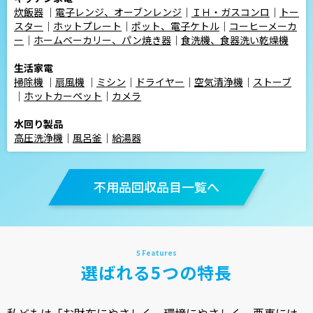
炊飯器
｜
電子レンジ、オーブンレンジ
｜
ＩＨ・ガスコンロ
｜
トー
スター
｜
ホットプレート
｜
ポット、電子ケトル
｜
コーヒーメーカ
ー
｜
ホームベーカリー、パン焼き器
｜
食洗機、食器洗い乾燥機
生活家電
掃除機
｜
扇風機
｜
ミシン
｜
ドライヤー
｜
空気清浄機
｜
ストーブ
｜
ホットカーペット
｜
カメラ
水回り製品
高圧洗浄機
｜
風呂釜
｜
給湯器
不用品回収品目一覧へ
選ばれる5つの特長
私どもは「お財布にやさしく、環境にやさしく、悪事には