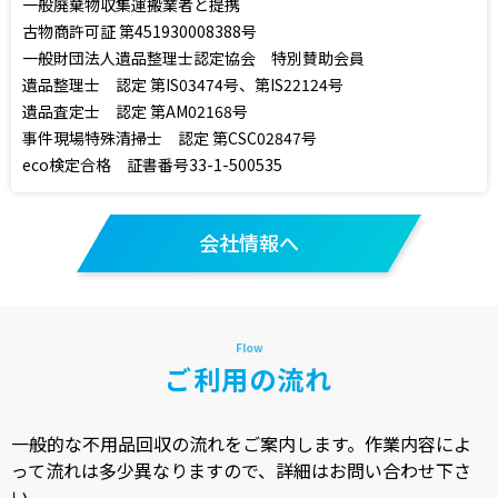
一般廃棄物収集運搬業者と提携
古物商許可証 第451930008388号
一般財団法人遺品整理士認定協会 特別賛助会員
遺品整理士 認定 第IS03474号、第IS22124号
遺品査定士 認定 第AM02168号
事件現場特殊清掃士 認定 第CSC02847号
eco検定合格 証書番号33-1-500535
会社情報へ
ご利用の流れ
一般的な不用品回収の流れをご案内します。作業内容によ
って流れは多少異なりますので、詳細はお問い合わせ下さ
い。