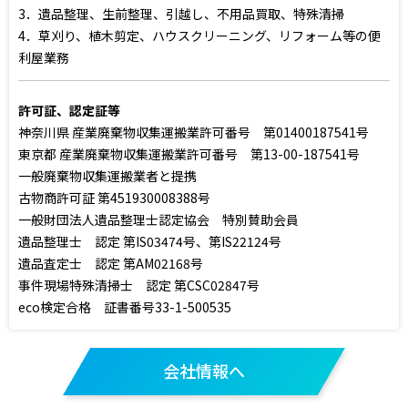
3．遺品整理、生前整理、引越し、不用品買取、特殊清掃
4．草刈り、植木剪定、ハウスクリーニング、リフォーム等の便
利屋業務
許可証、認定証等
神奈川県 産業廃棄物収集運搬業許可番号 第01400187541号
東京都 産業廃棄物収集運搬業許可番号 第13-00-187541号
一般廃棄物収集運搬業者と提携
古物商許可証 第451930008388号
一般財団法人遺品整理士認定協会 特別賛助会員
遺品整理士 認定 第IS03474号、第IS22124号
遺品査定士 認定 第AM02168号
事件現場特殊清掃士 認定 第CSC02847号
eco検定合格 証書番号33-1-500535
会社情報へ