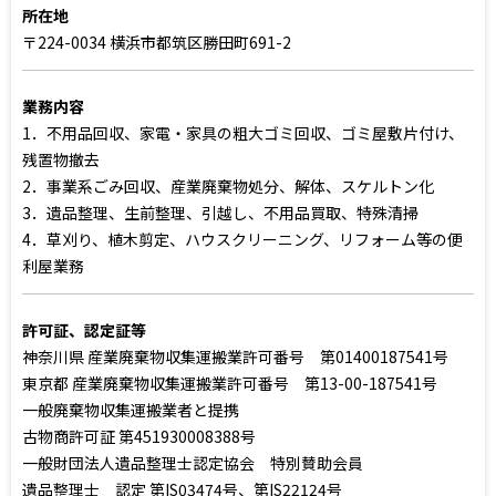
所在地
〒224-0034 横浜市都筑区勝田町691-2
業務内容
1．不用品回収、家電・家具の粗大ゴミ回収、ゴミ屋敷片付け、
残置物撤去
2．事業系ごみ回収、産業廃棄物処分、解体、スケルトン化
3．遺品整理、生前整理、引越し、不用品買取、特殊清掃
4．草刈り、植木剪定、ハウスクリーニング、リフォーム等の便
利屋業務
許可証、認定証等
神奈川県 産業廃棄物収集運搬業許可番号 第01400187541号
東京都 産業廃棄物収集運搬業許可番号 第13-00-187541号
一般廃棄物収集運搬業者と提携
古物商許可証 第451930008388号
一般財団法人遺品整理士認定協会 特別賛助会員
遺品整理士 認定 第IS03474号、第IS22124号