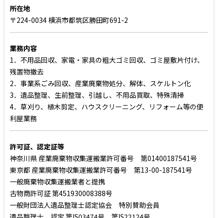
所在地
〒224-0034 横浜市都筑区勝田町691-2
業務内容
1．不用品回収、家電・家具の粗大ゴミ回収、ゴミ屋敷片付け、
残置物撤去
2．事業系ごみ回収、産業廃棄物処分、解体、スケルトン化
3．遺品整理、生前整理、引越し、不用品買取、特殊清掃
4．草刈り、植木剪定、ハウスクリーニング、リフォーム等の便
利屋業務
許可証、認定証等
神奈川県 産業廃棄物収集運搬業許可番号 第01400187541号
東京都 産業廃棄物収集運搬業許可番号 第13-00-187541号
一般廃棄物収集運搬業者と提携
古物商許可証 第451930008388号
一般財団法人遺品整理士認定協会 特別賛助会員
遺品整理士 認定 第IS03474号、第IS22124号